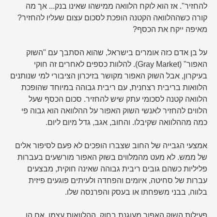
להחזיר". אז הוא לוקח הלוואה ממישהו שאינו בנק... אך מה
קורה כשההלוואה הקטנה הופכת לסכום עצום שעליו להחזיר?
מאיפה ייקח את הכסף?
על בן אדם כזה אומרים בישראל, שהוא הסתבך עם "השוק
האפור" (Gray Market). להלוות כספים לאחרים זה חוקי
בעיקרון, אבל השוק האפור מקושר בזיכרון הציבורי למי שנותנים
הלוואות בריבית רצחנית, עם ריבית גבוהה במיוחד שהופכת
הלוואה קטנה לסכומי עתק שיש להחזיר. סכום הכסף שעל
הלווים להחזיר לאנשי השוק האפור על ההלוואה הוא גבוה פי
כמה מההלוואה שקיבלו. והחוב, אגב, גדל מיום ליום.
אמצעי הגבייה של החוב שצברו הופכים לא פעם לסיפור אלים
של ממש. לא מעט מהמלווים בשוק האפור מורשעים בעברות
פליליות כשהם גובים ריבית גבוהה שאינה חוקית, מבצעים
עברות של סחיטה, איומים והפחדה ולעיתים פוגעים פיזית
בלווה, בבני משפחתו או בעסק והפרנסה שלו.
פעילות השוק האפור מעוגנת בחוק. ההלוואות עצמן, אם הן