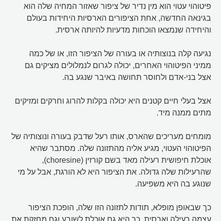
פיטוהוי עטוי הוא מין נדיר של ציפור שאזור המחיה שלה הוא
בגינאה החדשה, אחת הציפורים הארסיות היחידות בעולם
והיחידה שנמצאו הוכחות מדעיות להיותה ארסית.
נגיעה קלה בנוצותיה או בעורה של הציפור הזו, או של כמה
ממיני הפיטוהוי האחרים, יכולה לגרום לנמלולים מציקים גם
אצל בני-אדם ולחוסר תחושה באיבר שנגע בה.
אצל בעלי חיים קטנים היא יכולה בקלות להרוג וחרקים ומזיקים
מתים ממנה מיד.
מומחים מעריכים שהארס, אותו רעל שדבק בעורה ונוצותיה של
הפיטוהוי העטוי, מגיע אליה מהתזונה שלה. מסתבר שהיא
אוכלת חיפושית רעילה מאד בשם קורזין (choresine),
שהרעילות שלה גדולה. את הציפור היא לא הורגת, אבל על מי
שנוגע בה היא משפיעה.
כך שבאופן מופלא, תודות לתזונה הזו שלה, הופכת הציפור
עצמה רעילה וארסית. כך היא גם אוכלת לשובע וגם מחזקת את