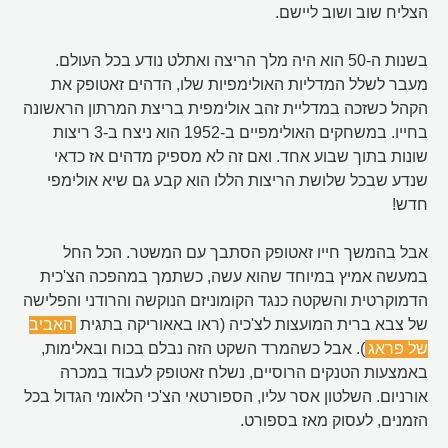
הצליח שוב ושוב ליישם.
בשנות ה-50 הוא היה מלך הריצה ואתלט נודע בכל העולם.
מעבר לשלל המדליות האולימפיות שלו, הדהים זאטופק את
הקהל כשזכה במדליית זהב אולימפית בריצת המרתון הראשונה
בחייו. במשחקים האולימפיים ב-1952 הוא ניצח ב-3 ריצות
שונות בתוך שבוע אחד. ואם זה לא מספיק מדהים אז כדאי
שנדע שבכל שלושת הריצות הללו הוא קבע גם שיא אולימפי
חדש!
אבל בהמשך חייו זאטופק הסתבך עם המשטר. הכל החל
במעשה אמיץ במיוחד שהוא עשה, כשתמך במהפכה הצ'כית
הדמוקרטית והשקטה כנגד הקומוניזם הנוקשה והרודני והפלישה
של צבא ברית המועצות לצ'כיה (ראו באאוריקה בתגית
האביב
של פראג
). אבל כשהמרד השקט הזה נבלם בכוח ובאלימות,
באמצעות הטנקים הרוסיים, נשלח זאטופק לעבוד במכרה
אורניום. השלטון אסר עליו, הספורטאי הצ'כי הלאומי הגדול בכל
הזמנים, לעסוק מאז בספורט.