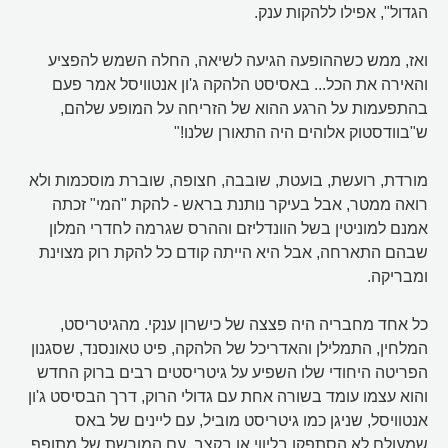
הגדול", אפילו ללהקות ענק.
ואז, ממש כשההופעה הגיעה לשיאה, החלה השמש להפציע
והאירה את הכל... באסיסט הלהקה ג'ון אנטוויסל אמר פעם
בהתפעמות על הרגע ההוא של הזריחה על המופע שלהם,
ש"בוודסטוק אלוהים היה התאורן שלנו!"
מורדת, רועשת, בועטת, שובבה, חצופה, שוברת מוסכמות ולא
רואה ממטר, אבל בעיקר נותנת בראש - להקת "המי" זכתה
אמנם למוניטין בשל הוונדליזם וההרס שגרמה לחדרי המלון
שבהם התארחה, אבל היא הייתה קודם כל להקת רוק מצוינת
ומבריקה.
כל אחד מחבריה היה פצצה של כישרון ענקי. מהגיטריסט,
המלחין, התמלילן והאדריכל של הלהקה, פיט טאונסנד, שסגנון
הפריטה היחודי שלו השפיע על גיטריסטים רבים ברוק החדש
והוא עצמו עומד בשורה אחת עם גדולי הרוק, דרך הבסיסט ג'ון
אנטוויסל, שניגן כמו גיטריסט מוביל, עם ליינים של באס
שמעולם לא הסתפקו בליווי או בקצב, עם המורשת של מתופף