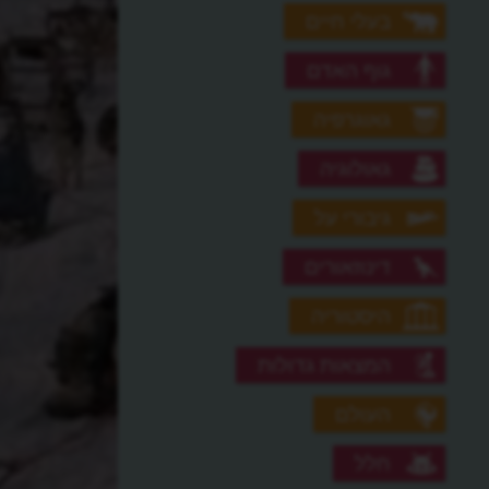
בעלי חיים
גוף האדם
גאוגרפיה
גאולוגיה
גיבורי על
דינוזאורים
היסטוריה
המצאות גדולות
העולם
חלל