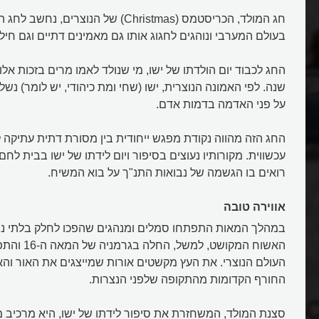
חג המולד, הכריסטמס (Christmas) של הנוצרים
בעולם המערבי ונוהגים לחגוג אותו גם מאמינים דתיים וגם חילונ
שנה. לפי האמונה הנוצרית, ישו (שחי ומת כיהודי, יש לומר) נשל
על פני האדמה בדמות אדם.
החג הזה מהווה נקודת מפגש ייחודית בין מסורת דתית עתיקה 
עכשווית. מקורותיו נעוצים בסיפור ויום לידתו של ישו בבית לחם
רואים בו הגשמה של נבואות התנ"ך על בוא המשיח.
אווירה טובה
במהלך המאות התפתחו סמלים ומנהגים שהפכו לחלק בלתי נ
האשוח המקושט, 
העולם הנוצרי. את העץ מקשטים אורות שמייצגים את האור והא
החורף הקדומות מהתקופה שלפני הנצרות.
סצנת המולד, המשחזרת את סיפור לידתו של ישו, היא מרכיב מר