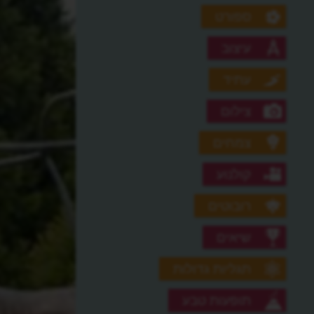
ספורט
עיצוב
עתיד
צילום
צמחים
קולנוע
רובוטים
שיאים
תגליות גדולות
תופעות טבע