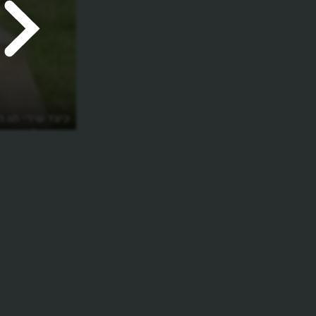
כיצד שירי חג ה
אויבים?