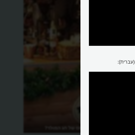
עברית):
מהו שוק כריסמס של חג המולד?