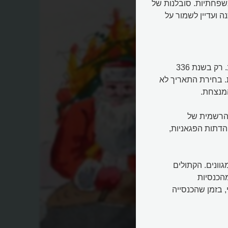
משפחתיות. סובלנות של
 ועדיין לשמור על
היסטוריונים מציינים שקביעת תאריך החג הייתה תהליך מורכב. רק בשנת 336
רומית. בחירת התאריך לא
המנצחת.
 הרשמית של
הדתות הפגאניות,
וונים. הקתולים
וד שחלק מהכנסיות
היוליאני, בזמן שהכנסייה