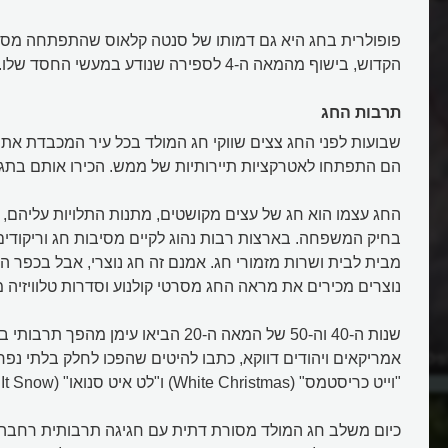
פופולרית בחג היא גם דמותו של סנטה קלאוס שהתפתחה מסיפ
הקדוש, בישוף מהמאה ה-4 לספירה שנודע במעשי החסד שלו.
תרבות החג
שבועות לפני החג צצים שווקי חג המולד בכל עיר המכבדת את 
הם התפתחו לאטרקציות תיירותיות של ממש. הכירו אותם בתג
החג עצמו הוא חג של עצים מקושטים, מתנות התלויות עליהם, א
בחיק המשפחה. בארצות רבות נהוג לקיים מסיבות חג וריקודים.
מבית לבית ושרות מזמורי חג. אמנם זה חג נוצרי, אבל בכפר הג
נוצרים מכירים את מראה החג מסרטי קולנוע וסדרות טלוויזיה מ
שנות ה-40 וה-50 של המאה ה-20 הביאו עימן מהפך
פלנד?
מי היה ישו ואיך ייסד דת חדשה?
אמריקאים ויהודים דווקא, כתבו להיטים שהפכו לחלק בלתי נפר
"וייט כריסטמס" (White Christmas) ו"לט איט סנואו" (Let It Snow).
כיום משלב חג המולד מסורת דתית עם חגיגה תרבותית רחבה. ה