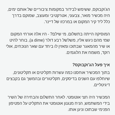
הג'וקבוקס, ששימש לבידור במקומות ציבוריים של אותם ימים,
היה מכשיר מואר, צבעוני, אטרקטיבי ומעוצב, שמוקם בדרך
כלל ליד קיר המקום או במרכזו של דיינר.
המוסיקה הייתה בתשלום. מי שילם? - היו אלה אורחי המקום
שמי מהם ניגש אליו, משלשל רבע דולר (a dime), בוחר להיט
או שיר מהמאגר שבתוכו ומאזין לו ביחד עם שאר הנוכחים, אולי
רוקד, משמח את הלוגמים.
איך פעל הג'וקבוקס?
בתוך המכשיר אוחסנו כמה עשרות תקליטים או תקליטונים,
שיוחלפו עם השנים בדיסקים, תקליטורים ובהמשך גם בקבצים
דיגיטליים.
המכשיר היה חצי אוטומטי. לאחר התשלום והבחירה של השיר
בידי המשתמש, הניח מנגנון אוטומטי את התקליט על הפטיפון
הפנימי שבתוכו וניגן אותו.