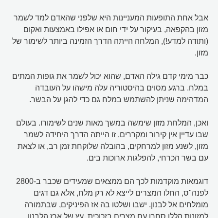
אבל אחת התופעות המעניינות היא שלפני שהאדם למד לשמר
מזון בהקפאה, בעיקור על ידי חום או אפילו באמצעות ואקום
(ותודה למדע!), המלחה הייתה הדרך הזמינה ביותר לשימור של
מזון.
כבר מימי קדם גילה האדם, שהוא יכול לשמר את גופות המתים
במלח. ברגע מסוים בהיסטוריה עלה מישהו על העובדה
המדהימה שניתן להשתמש במלח גם כדי להגן על הבשר.
ואכן, המלחת מזון שימשה במשך מאות שנים לשימורו. בעולם
שבו עדיין אין קירור ומקררים, זו הייתה הדרך היחידה לשמר
מזון, לשנע מזון למרחקים, בהובלה שלוקחת זמן רב, או לצאת
עם בשר הכרחי, להפלגות ארוכות בים.
דוגמאות מוקדמות לכך הם ממצאים שמעידים שכבר ב-2800
לפנה"ס, החלו המצרים לייצא לא רק מלח, אלא גם דגים
מומלחים אל לבנון. ישבו ושלטו בה אז הפיניקים, שבתמורה
למזונות הללו סחרו עם מצרים בזכוכית, עץ של ארז הלבנון