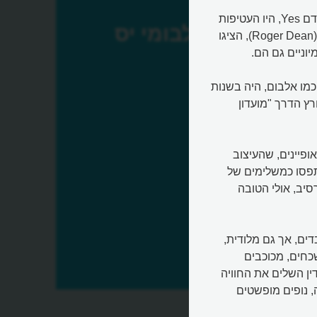
אין ספק שעטיפות האלבומים המצוירות של להקת הרוק המתקדם Yes, היו העטיפות
אלבומי יס
הבולטות של שנות ה-70. העטיפות הללו, שצייר האמן רוג'ר דין (Roger Dean), הציגו
יוניים גם הם.
מו אלבום, היה בשנות
 עם האלבום פורץ הדרך "מועדון
 היו כה מיוחדים ומאופיינים, שהעיצוב
נתפסו כמשלימים של
יב, אולי הטובה
ת רבדים, אך גם מלודית,
שכחים, מכוכבים
ין השלים את החוויה
ומי
, נופים מופשטים