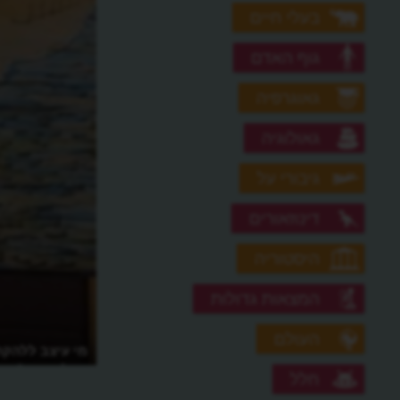
בעלי חיים
גוף האדם
גאוגרפיה
גאולוגיה
גיבורי על
דינוזאורים
היסטוריה
המצאות גדולות
העולם
מי עיצב ללהקת
האלבומים?
חלל