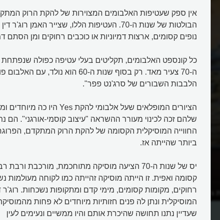
נופים קסומים, ארצות דמיוניות או כוכבים רחוקים ומן הסתם דמ
כל קונספט האלבומים, תקליטים בעלי עטיפה כפולה שנפתחת כ
ה-70 צעיר מאד. רק בסוף שנות ה-60 הוא נולד,
הלבבות השבורים של סרג'נט פפר".
הציורים המופלאים שעל אלבומי להקת Yes
שלהם זכה לכינוי מעורר ההשראה "עיצוב קוסמי-אורגני". הם 
החווייה המוסיקלית הקסומה של להקת הרוק המתקדם, הפרוגרס
ביותר שהייתה אז.
יס של שנות ה-70 הציעה מוסיקה מתוחכמת, מורכבת ורב
קסומה ואפית. זו הייתה מוסיקה זהייתה כמו לקוחה מעולמות נ
רחוקים, מקומות קסומים, מימי קדם ומתקופות נשכחות. רוג'ר ד
 ג'נסיס את עטיפות
איך רוג'ר דין עיצב את עטיפות אלב
המוסיקלית ונתן לה פנים חזותיות מיוחדים לא פחות מהמוסיקה
יס?
שעדיין נתנו תחושה שהיכרת אותם והיו ממשיים ונעימים לעין