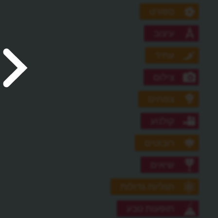
ספורט
עיצוב
עתיד
צילום
צמחים
קולנוע
רובוטים
שיאים
תגליות גדולות
תופעות טבע