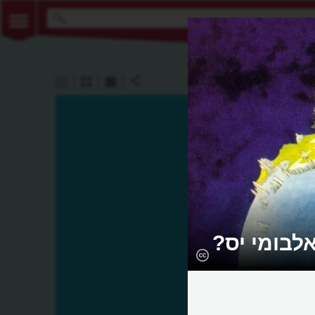
אלבומי יס?