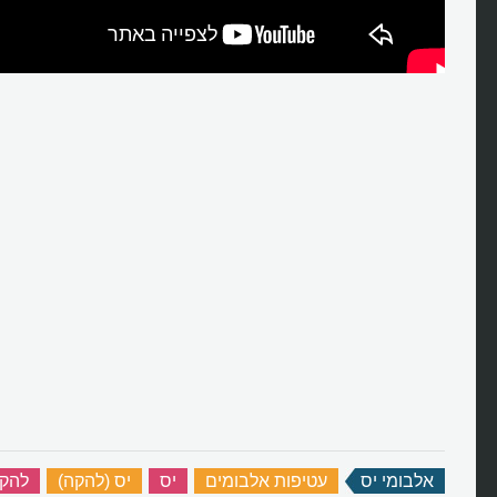
אלבומי יס
‏
עטיפות אלבומים
‏
יס
‏
יס (להקה)
‏
להקת 