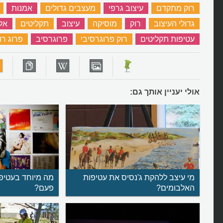
רוק מתקדם
‏
עיצוב גרפי
‏
מעצבים גדולים
‏
אמנות
‏
גדולי העיצוב
‏
רוק
‏
מוסיקה
‏
עיצוב
‏
תקליטים
‏
אל
עטיפות תקליטים
‏
רוק פרוגרסיבי
‏
פרוגרסיב
‏
פרוג רו
אולי יעניין אותך גם:
מי עיצב ללהקת ג'נסיס את עטיפות
מה מיוחד בעטיפ
האלבומים?
פעם?