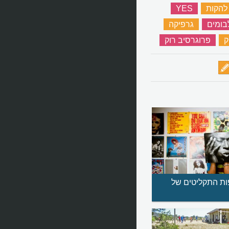
להקות
‏
YES
‏
בומים
‏
גרפיקה
‏
ק
‏
פרוגרסיב רוק
‏
ות התקליטים של