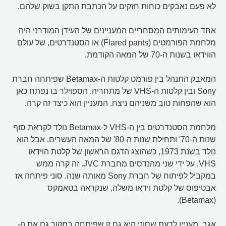
לא פעם נאבקים כוחות חזקים על הכתבת התקן בשוק שלהם.
אחד העימותים המסחריים המעניינים של העידן המודרני היה
מלחמת הפורמטים (Flared pants) או הסטנדרטים, של עולם
הווידאו בשנות ה-70 של המאה הקודמת.
המאבק התנהל בין פורמט קלטות ה-Betamax שפיתחה חברת
Sony ובין קלטות ה-VHS של מתחריה. הספוילר בו נפתח כאן
הוא שהפחות טוב משניהם ניצח. המעניין הוא כיצד זה קרה.
מלחמת הסטנדרטים בין ה-VHS ל-Betamax נולד לקראת סוף
שנות ה-70' ותחילת שנות ה-80' של המאה העשרים. אבל הוא
נולד בשנת 1973, כשהוצג הדגם הראשון של קלטת הוידאו
VHS, על ידי שני מהנדסים מחברת JVC. זה קרה ממש
במקביל לפיתוח של חברת Sony מאותה שנה. סוני פיתחה אז
אבטיפוס של קלטת וידאו משלה, שנקראה בטאמקס
(Betamax).
אגב, מעניין לדעת שסוני היא גם זו שפיתחה במקור גם את ה-