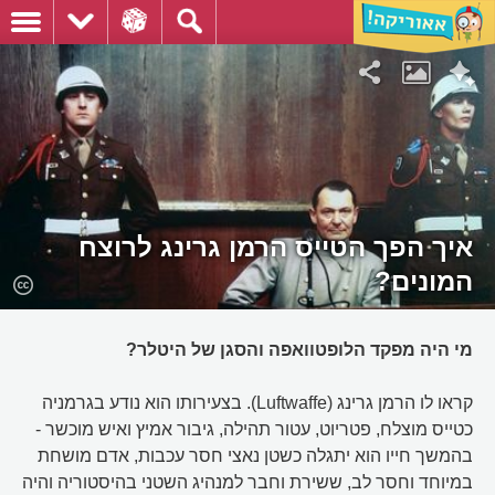
איך הפך הטייס הרמן גרינג לרוצח
המונים?
מי היה מפקד הלופטוואפה והסגן של היטלר?
קראו לו הרמן גרינג (Luftwaffe). בצעירותו הוא נודע בגרמניה
כטייס מוצלח, פטריוט, עטור תהילה, גיבור אמיץ ואיש מוכשר -
בהמשך חייו הוא יתגלה כשטן נאצי חסר עכבות, אדם מושחת
במיוחד וחסר לב, ששירת וחבר למנהיג השטני בהיסטוריה והיה