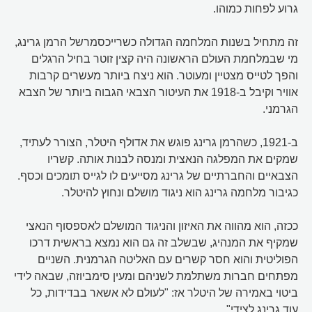
גרוע לפחות כמוהו.
זה מתחיל בשנות המלחמה הגדולה כשרייכסמרשל הרמן גרינג,
מי שבמלחמת העולם הראשונה היה קצין זוטר בחיל הרגלים
והפך לטייס מצטיין ומעוטר. הוא ניצח ביותר מעשרים קרבות
אוויר וקיבל ב-1918 את העיטור הצבאי הגבוה ביותר של הצבא
הגרמני.
ב-1921, כשהרמן גרינג פוגש את אדולף היטלר, הצורר לעתיד,
שמקים את המפלגה הנאצית ומנסה לבנות אותה. קשריו
הצבאיים והחברתיים של גרינג מסייעים לו לגייס תומכים וכסף.
כגיבור מלחמה גרינג הוא ניגוד מושלם ונחוץ להיטלר.
ככזה, הוא מהווה את האיזון והניגוד המושלם לאספסוף הנאצי
שמקיף את המנהיג, שבשלב זה גם הוא נמצא בראשית דרכו
הפוליטית והוא חסר קשרים עם האליטה הגרמנית. השניים
מפתחים חברות משתלמת לשניהם ומעין סימביוזה, שבאה לידי
ביטוי באמירה של היטלר אז: "לעולם לא אשאר בבדידות, כל
עוד גרינג לצידי".