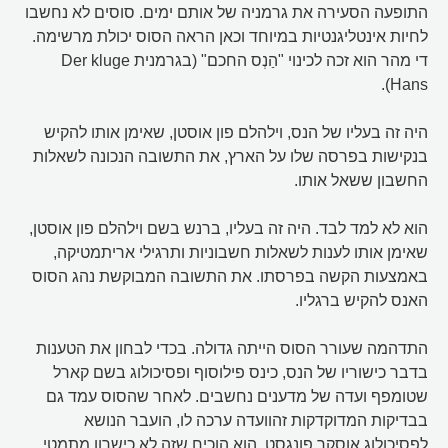
התופעה הסעירה את גרמניה של אותם ימים. סוסים לא נחשבו
לחיות אינטליגנטיות במיוחד וכאן הראה הסוס יכולת מרשימה.
די מהר הוא זכה לכינוי "הַנְס החכם" (בגרמנית Der kluge
Hans).
היה זה בעליו של הנס, וילהלם פון אוסטן, שאימן אותו להקיש
בנקישות בפרסה שלו על הארץ, את התשובה הנכונה לשאלות
החשבון ששאל אותו.
הוא לא למד לבד. היה זה בעליו, ברנש בשם וילהלם פון אוסטן,
שאימן אותו לענות לשאלות חשבוניות ותרגילי אריתמטיקה,
באמצעות הקשה בפרסתו. את התשובה המבוקשת נהג הסוס
האנס להקיש ברגליו.
התדהמה שעורר הסוס הייתה גדולה. בכדי לבחון את הטענות
בדבר כישוריו של הנס, כינס פילוסוף ופסיכולוג בשם קארל
שטומפף ועדה של מדענים נחשבים. לאחר שהסוס עמד גם
בבדיקות המדוקדקות זהוועדה ערכה לו, הועבר הנושא
לפסיכולוג אוסקר פונגסט. הוא הוכיח שזה לא כישרון מתמטי