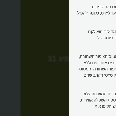
טוס הזה שמכונה
ד ליירט, כלומר להפיל
גיו הגדולים הוא לקח
 ביותר של
להינעל על מטוס הציפור השחורה,
מיג 31
יס אותו יפה וללא
יפור השחורה, המטוס
של טייסי הקרב שהם
ברית המועצות עלול
ספוג השפלה אווירית,
יחליפו אותו