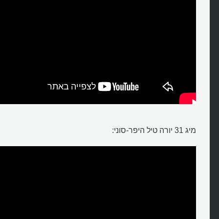
מיג 31 יורה טיל היפר-סוני: