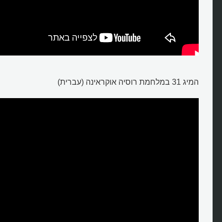
המיג 31 במלחמת רוסיה אוקראינה (עברית)