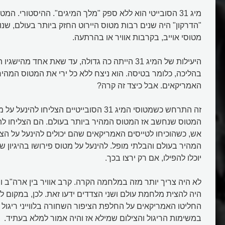
מיג 31 הסובייטי הוא ללא ספק "מלך המיגים". ההיסטורי. המ
"הדרקון" היה שנים רבות מטוס היירוט החזק ביותר בעולם, שנוע
מטוסי אוייב, בקרבות אוויר או בהרתעה.
היעילות של המיג 31 הייתה כה גדולה, עד שאת אחד מהיש
בהליכה, כלומר בטיסה. הוא ניצח ללא כל ירי את המטוס המהיר
האמריקאים. אבל כיצד זה קרה?
זה התרחש כשמטוסי המיג 31 הסובייטיים הצליחו 
המטוס שנחשב אז המטוס המהיר ביותר בעולם. הם הצליחו להב
אש, כשהוכיחו לטייסים האמריקאים שהם יכולים להינעל על הצ
המהיר בעולם והבלתי מופל. להינעל על מטוס פירושו בהיגיון 
יוכלו להפילו, אם רק ירצו בכך.
לא היה צריך יותר מזה במלחמה הקרה. קרב אוויר בין ארה"ב ו
היה להצית מלחמת עולם ושני הצדדים ידעו זאת. לכן, במקום ל
החליטו האמריקאים על החלפת הציפור השחורה בלווייני ריגול ש
במשימות הריגול והצילום שמילא אז והיה אמור למלא בעתיד.