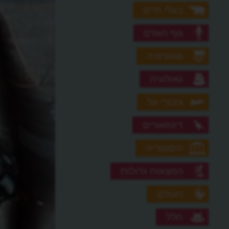
בעלי חיים
גוף האדם
גאוגרפיה
גאולוגיה
גיבורי על
דינוזאורים
היסטוריה
המצאות גדולות
העולם
חלל