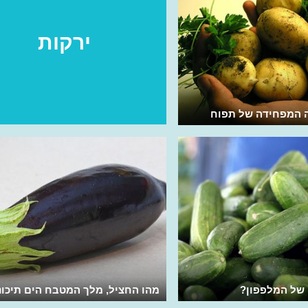
ירקות
ה המפחידה של תפוח
 של המלפפון?
מהו החציל, מלך המטבח הים תיכונ