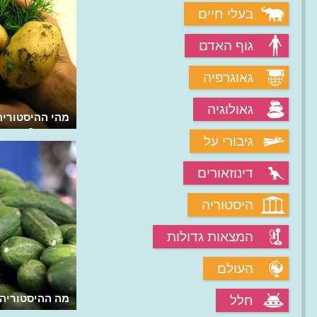
בעלי חיים
גוף האדם
גאוגרפיה
גאולוגיה
מהי הדלעת ואיך היא גדלה?
מהי ההיסטורי
האדמה?
גיבורי על
דינוזאורים
היסטוריה
המצאות גדולות
העולם
מה ההיסטוריה של הכרובית שהייתה
מה ההיסטוריה
חלל
לאימפריית בריאות?