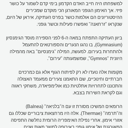
למשפחתו היה חייב האדם הקדמון בימי קדם לשמור על כושר
פיזי. אך האימון הגופני המאורגן הכי מוקדם שמכירים
ההיסטוריונים הם אולמות כושר בפרס העתיקה, איראן של היום,
שנקראו "זרחאנה" ואפשרו פעילות וכושר גופני.
ביוון העתיקה התפתח במאה ה-6 לפני הספירה מוסד הגימנסיון
(Gymnasium), בו נהגו הנערים והספורטאים להתעמל
ולהתחרות בעירום. למעשה, המילה "גימנסיום" באה מהמילה
היוונית "Gymnos", שמשמעותה "עירום".
מקומות אלה נועדו לא רק לפיתוח הגוף אלא גם כמרכזים
חברתיים וחינוכיים, שם התאמנו צעירים ממעמד האצולה
והתכוננו לתחרויות אתלטיות כמו אולימפיאדה, משחקי ראווה
וגם לקראת השירות בצבא.
הרומאים המשיכו מסורת זו עם ה"בלניאה" (Balnea)
וה"תרמה" (Thermae). אלה היו מרחצאות ציבוריים שכללו גם
אזורי אימון. אחרי נפילת האימפריה הרומית נחלשה התפיסה
המאורגנת של אימון גופני באירופה למשך מאות שנים.