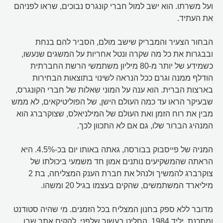
ועל משרתו. הוא ישב למול חברי קונגרס נבוכים, שראו לפניהם
את העתיד.
הבחור הצעיר והמבריק שישב מולם, הסביר להם בנחת
ובבגרות את כל מה שקרה ונטל אחריות על המשגים שנעשו,
כשמידע של יותר מ-80 מיליון משתמשי הרשת החברתית
הודלף ממנה וגרם ככל הנראה לשינוי בתוצאות הבחירות
בארצות הברית. הוא ענה על המוני שאלות של חברי הקונגרס,
שבעיקר הראו עד כמה העולם הישן, של הפוליטיקאים, לא ממש
מבין את רוח הזמן ואת העולם של המילניאלס, שצוקרברג הוא
המנהיג הברור שלו, גם אם לא התכוון לכך.
המניה של פייסבוק בבורסה, גאתה באותו יום בכ-4.5%. היא
הראתה שהמשקיעים נותנים אמון חד משמעי ביכולתו של
צוקרברג להמשיך ולנהל את חברת הענק המצליחה, בת 2
מיליארד המשתמשים, שהקים בעצמו בגיל 20 ומשהו.
מדובר ללא ספק בחנון המצליח בכל הזמנים. מי שהיה סטודנט
ומתכנת, יליד 1984, החליט בעשור שלפני, להקים אתר שבו