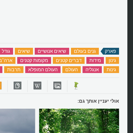
פארק
‏
גנים בעולם
‏
שיאים אנושיים
‏
שיאים
‏
גודל
גינון
‏
מידות
‏
דברים קטנים
‏
מקומות קטנים
‏
ארה"ב
גינות
‏
אנגליה
‏
העולם
‏
העולם המופלא
‏
תרבות
‏
אולי יעניין אותך גם: