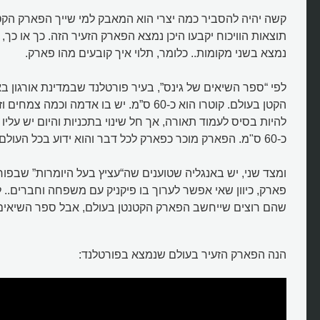
קשה יהיה להסביר כמה יצרי הוא המאבק למי שייך הפארק הקט
תוצאות הוויכוח יקבעו היכן נמצא הפארק הזעיר הזה. כך או כך
נמצא בשני מקומות.. כלומר, תלוי איך קובעים מהו פארק.
לפי “ספר השיאים של גינס”, בעיר פורטלנד שבמדינת אורגון 
הקטן בעולם. קוטרו הוא כ-60 ס”מ. יש בו אדמה וכמה
להיות בסיס לעמוד תאורה, אך חל שינוי בתכניות והיום יש עליו ע
כ-60 ס"מ. הפארק מוכר כפארק לכל דבר והוא ידוע בכל העולם.
איפה נמצא הפארק הקטן בעולם?
ומצד שני, יש באנגליה שטוענים שה“עציץ בעל היומרות” שבפורט
פארק, כיוון שאי אפשר לערוך בו פיקניק עם משפחה וחברים..
שהם רוצים שייחשב הפארק הקטנטן בעולם, אבל ספר השיאים
הנה הפארק הזעיר בעולם שנמצא בפורטלנד: