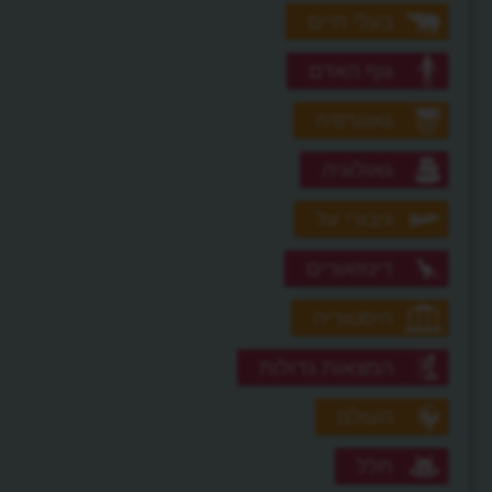
בעלי חיים
גוף האדם
גאוגרפיה
גאולוגיה
גיבורי על
דינוזאורים
היסטוריה
המצאות גדולות
העולם
חלל