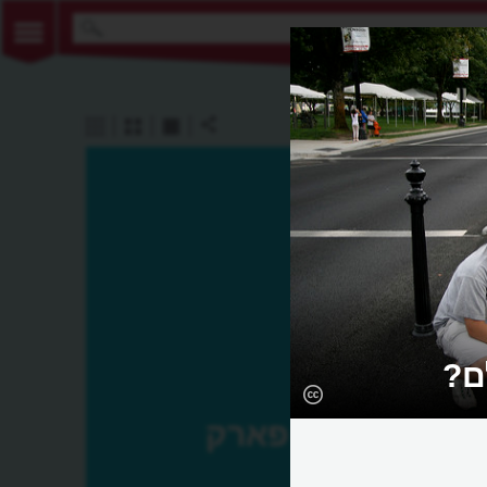
ם?
פארק