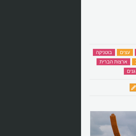
‏
עצים
‏
בוטניקה
‏
‏
ארצות הברית
‏
גנים
‏