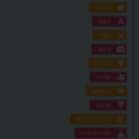
ספורט
עיצוב
עתיד
צילום
צמחים
קולנוע
רובוטים
שיאים
תגליות גדולות
תופעות טבע