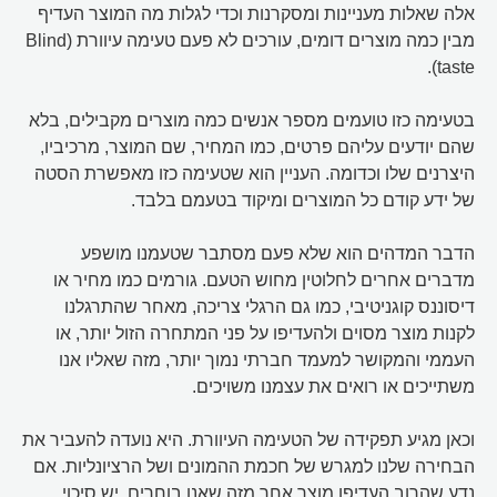
אלה שאלות מעניינות ומסקרנות וכדי לגלות מה המוצר העדיף
מבין כמה מוצרים דומים, עורכים לא פעם טעימה עיוורת (Blind
taste).
בטעימה כזו טועמים מספר אנשים כמה מוצרים מקבילים, בלא
שהם יודעים עליהם פרטים, כמו המחיר, שם המוצר, מרכיביו,
היצרנים שלו וכדומה. העניין הוא שטעימה כזו מאפשרת הסטה
של ידע קודם כל המוצרים ומיקוד בטעמם בלבד.
הדבר המדהים הוא שלא פעם מסתבר שטעמנו מושפע
מדברים אחרים לחלוטין מחוש הטעם. גורמים כמו מחיר או
דיסוננס קוגניטיבי, כמו גם הרגלי צריכה, מאחר שהתרגלנו
לקנות מוצר מסוים ולהעדיפו על פני המתחרה הזול יותר, או
העממי והמקושר למעמד חברתי נמוך יותר, מזה שאליו אנו
משתייכים או רואים את עצמנו משויכים.
וכאן מגיע תפקידה של הטעימה העיוורת. היא נועדה להעביר את
הבחירה שלנו למגרש של חכמת ההמונים ושל הרציונליות. אם
נדע שהרוב העדיפו מוצר אחר מזה שאנו בוחרים, יש סיכוי