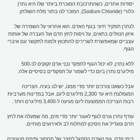
יסודות אחרים, כשהתרכובת המוכרת ביותר שלו היא נתרן
כלורי (Sodium Chloride), המוכר לנו בתור מלח השולחן.
לנתרן תפקיד חיוני בגוף האדם. הוא אחראי על השמירה של
איזון הנוזלים בתאים, על ויסות לחץ הדם ועל העברה של אותות
עצביים שמאפשרת לשרירים להתכווץ ולמוח לתקשר עם איברי
הגוף.
ללא נתרן, לא יכול הגוף לתפקד ובני אדם זקוקים לכ-500
מיליגרם נתרן ביום כדי לשמור על תפקודים בסיסיים אלה.
אבל כשאנו צורכים יותר מדי ממנו, יש לנו בעיה. הצריכה
המומלצת היא עד 2,300 מיליגרם ליום, אבל במדינות מערביות
רבות הצריכה הממוצעת ליום מגיעה ל-3,400 מיליגרם ויותר.
עודף נתרן גורם לגוף לאגור יותר מדי מים, מה שמעלה את לחץ
הדם ומגדיל את הסיכון למחלות לב ולאירועים מוחיים.
בימי קדם, גוף האדם הסתגל למצב של מחסור ופיתח מנגנונים