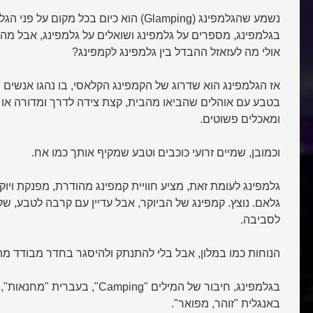
נשמע שהגלמפינג (Glamping) הוא כיום בכל מקום 
בגלמפינג, מספרים על גלמפינג ושואלים על גלמפינג, אבל מה ז
אולי מה לעזאזל ההבדל בין גלמפינג לקמפינג?
אז הגלמפינג הוא שדרוג של הקמפינג הקלאסי, בו נהגו אנשים 
בטבע עם אוהלים שהביאו מהבית, קצת צידה לדרך ומדורה או אי
ומאכלים פשוטים.
וכמובן, שמיים זרועי כוכבים וטבע שמקיף אותך כמו אח.
גלמפינג לעומת זאת, מציע חוויית קמפינג מהודרת, מפנקת ויוק
גלאם. נוצץ. קמפינג של הביוקר, אבל עדיין עם קרבה לטבע, שקט,
לסביבה.
הנוחות כמו במלון, אבל בלי להתנתק ולהיסגר בחדר מבודד מ
באנגלית "זוהר, מפואר".