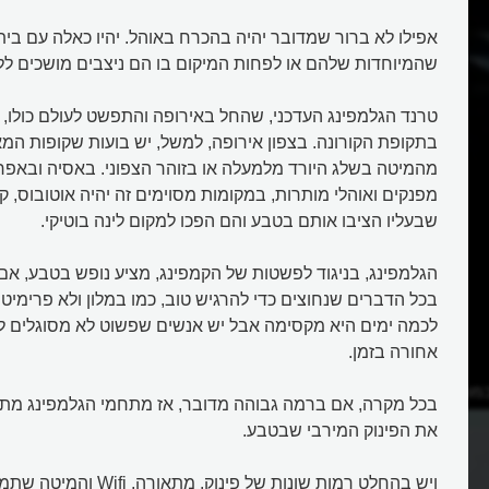
אפילו לא ברור שמדובר יהיה בהכרח באוהל. יהיו כאלה עם בית
שהמיוחדות שלהם או לפחות המיקום בו הם ניצבים מושכים ללו
טרנד הגלמפינג העדכני, שהחל באירופה והתפשט לעולם כולו,
בתקופת הקורונה. בצפון אירופה, למשל, יש בועות שקופות המא
מהמיטה בשלג היורד מלמעלה או בזוהר הצפוני. באסיה ובאפרי
מפנקים ואוהלי מותרות, במקומות מסוימים זה יהיה אוטובוס, קר
שבעליו הציבו אותם בטבע והם הפכו למקום לינה בוטיקי.
הגלמפינג, בניגוד לפשטות של הקמפינג, מציע נופש בטבע, אם 
בכל הדברים שנחוצים כדי להרגיש טוב, כמו במלון ולא פרימיטיב
לכמה ימים היא מקסימה אבל יש אנשים שפשוט לא מסוגלים לח
אחורה בזמן.
מטוס בואינג?
איך הייתה רכבת האוריינט אקספרס
בכל מקרה, אם ברמה גבוהה מדובר, אז מתחמי הגלמפינג מתח
לאגדה?
את הפינוק המירבי שבטבע.
ויש בהחלט רמות שונות של פינוק.