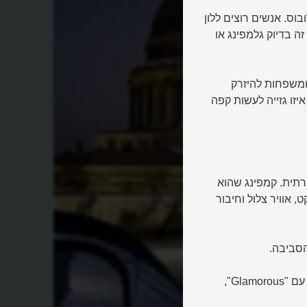
על פני הגלובוס. אנשים רוצים ללון
ה בדיוק גלמפינג או
ומשפחות להיזרק
זו גזייה לעשות קפה
רתית. קמפינג שהוא
 אוויר צלול וחיבור
הסביבה.
בגלמפינג, חיבור של המילים "Camping", בעברית "מחנאות", עם "Glamorous",