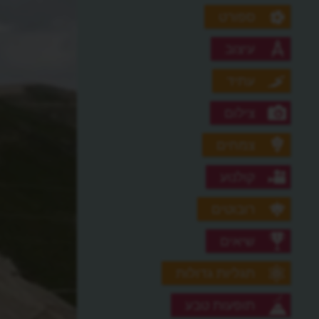
ספורט
עיצוב
עתיד
צילום
צמחים
קולנוע
רובוטים
שיאים
תגליות גדולות
תופעות טבע