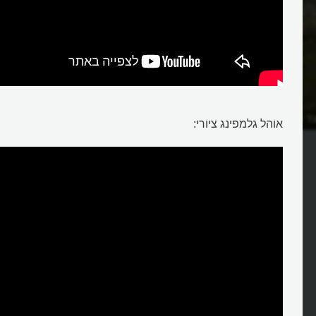
צד מעבירים אותו ממקום
אוהל גלמפינג ציורי:
מונגוליה?