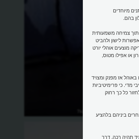
נים מיוחדים
ן בהם.
 תוך צמיחה משמעותית
פשרות לישון ולהביט
קה מוצעים אוהלי יורט
ון או אפילו מטוס,
באוהל אז מפנק ומצויד
י מדי. כי פרימיטיביות
זור כל כך רחוק
מה זה גלאמפינג?
רים ביניהם בלהציע
 מתאורה, Wifi והמיטה שתמיד תהיה רכה, דרך