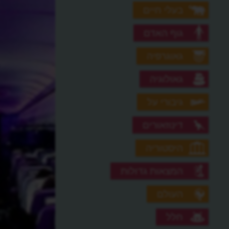
בעלי חיים
גוף האדם
גאוגרפיה
גאולוגיה
גיבורי על
דינוזאורים
היסטוריה
המצאות גדולות
העולם
חלל