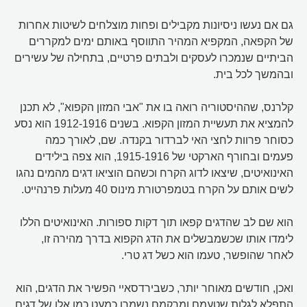
גם אם נעשו ניסיונות מקבילים ופחות מוצלחים לשיטות אחרות
של הקפאה, המקפיא המהיר התווסף באותם ימים למקררים
הביתיים שנמכרו לעסקים ולבתים פרטיים, בתחילה של עשירים
ובהמשך לכל בית.
קלרנס, שההיסטוריה רואה בו את "אבי המזון הקפוא", לא תכנן
להמציא את תעשיית המזון הקפוא. בשנים 1912-1916 הוא נסע
כסוחר פרוות לחצי האי לברדור בקנדה. שם, לאורך כמה
פעמים ובחורף הארקטי של 1915-1916, הוא צפה בילידים
האינואיטים, שיצאו לדוג הקרח וכשהם הוציאו דגים מהמים נהגו
לשים אותם על הקרח בטמפרטורת מינוס 40 מעלות פרנהייט.
הוא שם לב שהדגים קפאו תוך דקות ספורות. האינואיטים הללו
לימדו אותו שכשמבשלים את הדג הקפוא בדרך מהירה זו,
לאחר שהופשר, טעמו הוא כשל דג טרי.
ואכן, חודשים מאוחר יותר, כשבירדסאיי הפשיר את הדגים, הוא
התפלא לגלות שטעמם ומרקמם נשמרו כמעט כמו אלו של דגים