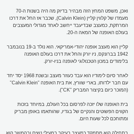
ואכן, משפט המחץ הזה מבהיר בדיוק מה היה בשנות ה-70
מעמדו של קלווין קליין (Calvin Klein), שכבר אז החל את דרכו
המרתקת, כמעצב שבדיעבד ייחשב לאחד מגדולי המעצבים
בעולם האופנה של המאה ה-20.
קליין הוא מעצב אופנה יהודי-אמריקאי. הוא נולד ב-19 בנובמבר
1942 בברונקס, ניו יורק והחל את דרכו בעולם האופנה
בלימודים במכון הטכנולוגי לאופנה בניו-יורק.
לאחר סיום לימודיו הוא עבד כעוזר מעצב ובשנת 1968 יסד יחד
עם חבר ילדותו, בארי שוורץ, את בית האופנה "Calvin Klein"
(המוכר כיום בקיצור המבריק "CK").
בית האופנה שלו יזכה לפרסום בכל העולם, במיוחד בזכות
הקווים הפשוטים והנקיים של בגדיו, שהותאמו באופן מבריק
ומתוחכם לכל שעות היום.
בתחילה הוא מתמקד כמעצב בעיקר במעילי נשים ובהמשך הוא