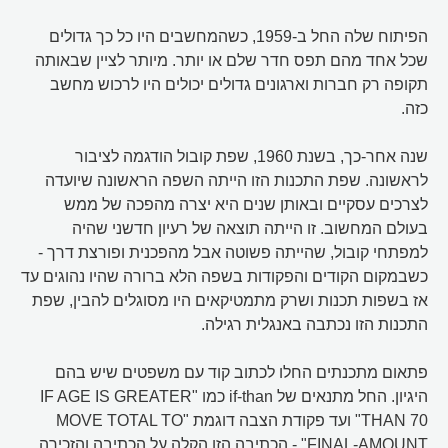
הפיתוח שלה החל ב-1959, כשהמחשבים היו כל כך גדולים
שכל אחד מהם תפס חדר שלם או יותר. מיותר לציין שבאותה
תקופה רק חברות וארגונים גדולים יכולים היו לרכוש מחשב
כזה.
שנה אחר-כך, בשנת 1960, שפת קובול הודגמה לציבור
לראשונה. שפת התכנות הזו הייתה השפה הראשונה שיועדה
לצרכים עסקיים ובאותן שנים היא יצרה מהפכה של ממש
בעולם המחשוב. זו הייתה תוצאה של רעיון חדשני שהיה
למפתחי קובול, שהייתה פשוטה אבל מהפכנית ופורצת דרך -
כשבמקום הקודים והפקודות בשפה הלא ברורה שהיו נהוגים עד
אז בשפות תכנות ושרק מתמטיקאים היו מסוגלים להבין, שפת
התכנות הזו נכתבה באנגלית רגילה.
פתאום מתכנתים החלו לכתוב קוד עם משפטים שיש בהם
היגיון. החל מתנאים של if-than כמו "IF AGE IS GREATER
THAN 70" ועד פקודת הצבה דוגמת "MOVE TOTAL TO
FINAL-AMOUNT" - הכתיבה הזו הקלה על הכתיבה והזכירה