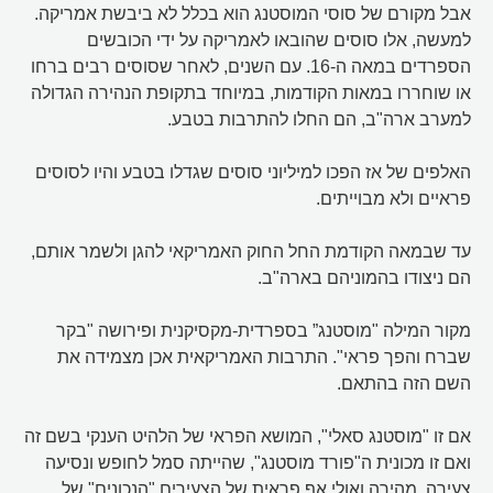
אבל מקורם של סוסי המוסטנג הוא בכלל לא ביבשת אמריקה.
למעשה, אלו סוסים שהובאו לאמריקה על ידי הכובשים
הספרדים במאה ה-16. עם השנים, לאחר שסוסים רבים ברחו
או שוחררו במאות הקודמות, במיוחד בתקופת הנהירה הגדולה
למערב ארה"ב, הם החלו להתרבות בטבע.
האלפים של אז הפכו למיליוני סוסים שגדלו בטבע והיו לסוסים
פראיים ולא מבוייתים.
עד שבמאה הקודמת החל החוק האמריקאי להגן ולשמר אותם,
הם ניצודו בהמוניהם בארה"ב.
מקור המילה "מוסטנג” בספרדית-מקסיקנית ופירושה "בקר
שברח והפך פראי". התרבות האמריקאית אכן מצמידה את
השם הזה בהתאם.
אם זו "מוסטנג סאלי", המושא הפראי של הלהיט הענקי בשם זה
ואם זו מכונית ה"פורד מוסטנג", שהייתה סמל לחופש ונסיעה
צעירה, מהירה ואולי אף פראית של הצעירים "הנכונים" של