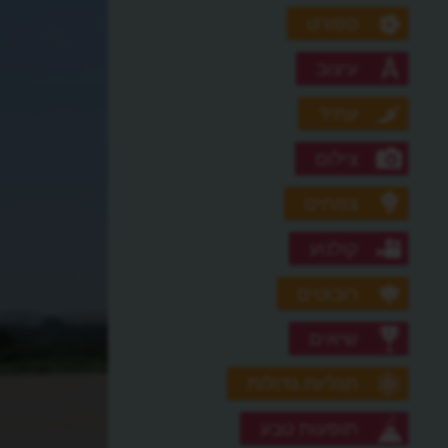
ספורט
עיצוב
עתיד
צילום
צמחים
קולנוע
רובוטים
שיאים
תגליות גדולות
תופעות טבע