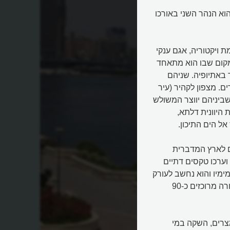
יקה ואורכו 6,650 קילומטרים, הוא הנהר השני באורכו
ת ויקטוריה, אגם ענקי
 מקום שבו הוא מתאחד
 באתיופיה. שניהם
. מצפון לקהיר (עיר
שביניהם יווצר המשולש
היוונית דלתא,
ם לארץ המדברית
וערכו טקסים דתיים
ימיו והוא נחשב לעורק
החיים של המדינה. ההוכחה היפה לכך היא שבעמק הנילוס הפורה מרוכזים כ-90
צרים, השקה במי