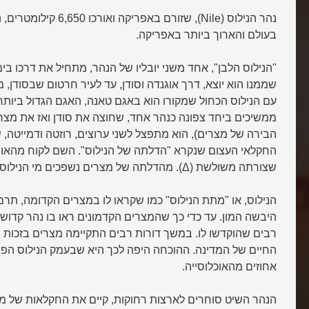
נהר הנילוס (Nile), שזורם באפר
בעולם והארוך ביותר באפריקה.
"הנילוס הלבן", אחד משני יובליו של הנהר, מתחיל את דרכו בימ
שממנו הוא יוצא, דרך אוגנדה וסודן, עד לעיר חרטום שבסודן,
עם הנילוס הכחול שמקורו הוא באגם טאנה, האגם הגדול ביותר
ממשיכים ביחד צפונה כנהר אחד, שחוצה את סודן ואז את מצרים
הבירה של מצרים), הוא מתפצל לשני ערוצים, רוזטה ודמייטה, 
החקלאי העצום שנקרא "הדלתה של הנילוס". השם לקוח מהאות 
שצורתה משולשת (Δ). מהדלתה של מצרים נשפכים מי הנילוס אל הים התיכון.
הנילוס, או "מתת הנילוס" כמו שקראו לו במצרים הקדומה, תר
היבשה המון. עד כדי כך שהמצרים הקדמונים ראו בו נהר קדוש 
רבים שהוקדשו לו. במשך דורות רבים התקיימה מצרים בזכות מ
אחוזים מהאוכלוסייה.
הנהר השיט סוחרים לארצות רחוקות, קיים את החקלאות של מ