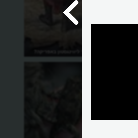
מה גילה דייוויד ליווינגסטון באפריקה?