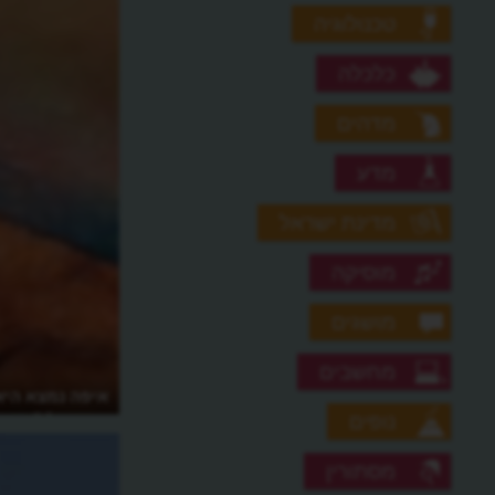
טכנולוגיה
כלכלה
מדהים
מדע
מדינת ישראל
מוסיקה
מושגים
מחשבים
איזה מקדש ענק הועבר כולו ממקום
איפה נמצא היא
למקום?
חייבת לו?
נופים
מסתורין