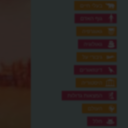
בעלי חיים
גוף האדם
גאוגרפיה
גאולוגיה
גיבורי על
דינוזאורים
היסטוריה
המצאות גדולות
העולם
חלל