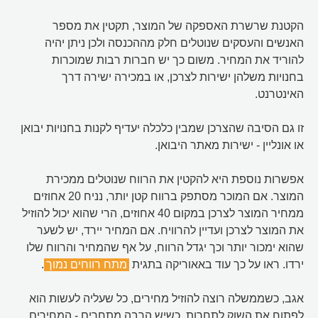
הקטנת שרשרת האספקה של המוצר, תקטין את מספר
האנשים והעסקים שנוטלים חלק מההכנסה ולכן ניתן יהיה
להוריד את המחיר. משום כך יש חברות רבות שמוכרות
בחנויות משלהן ישירות לצרכן, או במכירה ישירה דרך
האינטרנט.
זו גם הסיבה שהצרכן שמבין כלכלה יעדיף לקנות בחנויות יבואן
או אונליין - ישירות מאתר היבואן.
אפשרות נוספת היא להקטין את הרווח שנוטלים ממכירת
המוצר. אם המוכר מסתפק ברווח קטן יותר, נניח 20 אחוזים
ממחיר המוצר לצרכן במקום 40 אחוזים, הרי שהוא יכול להוזיל
את המוצר לצרכן ועדיין להרוויח. אם המחיר יירד, יש לשער
שהוא ימכור יותר וכך יגדל הרווח, על אף שהמחיר והרווח שלו
ירדו. ראו על כך עוד באאוריקה בתגית
מתח רווחים נמוך
.
אגב, כשממשלה רוצה להוזיל מחירים, כל שעליה לעשות הוא
לפתוח את השוק לתחרות. כשיש הרבה מתחרים - המחירים