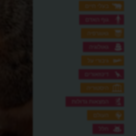
בעלי חיים
גוף האדם
גאוגרפיה
גאולוגיה
גיבורי על
דינוזאורים
היסטוריה
המצאות גדולות
העולם
חלל