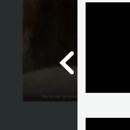
מה סוד הערים התת-קרקעיות של
הנובחניות?