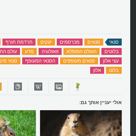
סנאי
‏
סנאים
‏
מכרסמים
‏
יונקים
‏
תרדמת חורף
‏
בלוטים
‏
העולם המופלא
‏
זואולוגיה
‏
מדע
‏
עולם החי
עצי אלון
‏
סנאים מעופפים
‏
הסנאי המעופף
‏
סנאי סיבי
בלוט
‏
אלון
‏
אולי יעניין אותך גם: