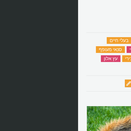
בעלי חיים
‏
‏
סנאי מעופף
‏
רי
‏
עץ אלון
‏