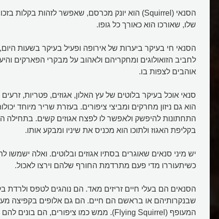
הסנאי (Squirrel) הוא יונק מכרסם, שאפשר לזהות בקלות
שלו, שאורכו הוא כאורך כל גופו.
הסנאי חי בעיקר ביערות של אירופה ופעיל בעיקר בשעות היום,
לחביב הזואולוגים ומחקריהם ולאהוב על מבקרי הפארקים והי
אוהבים לצפות בו.
סנאי אוכל בעיקר בלוטים של עץ האלון, אגוזים, פטריות, זרעים 
הוא גם ניזון מחרקים ומביצי ציפורים. בעזרת שריר מיוחד יכולו
התחתונות להיפשק ולאפשר לו לפצח אגוזים קשים. בתחילה הו
בקליפת האגוז ולתוכו הוא מכניס את שיניו ומבקע אותו.
יש מיני סנאים שאוגרים בסתיו אגוזים ובלוטים. ואלה ישמשו ל
כשיתעוררו מדי פעם מתרדמת החורף שלהם וירצו לאכול.
הסנאים הם בעלי חיים זריזים מאד. הם נוהגים לטפס ולרדת ב
שבנקרותיהם או בראשם הם חיים. הם גם אלופים בקפיצה מעץ 
המעופף (Flying Squirrel). ממש כמו ציפורים, הם בו