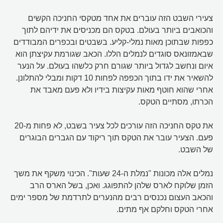
צעירי השבט הזה עוברים את אחד מטקסי החניכה הקשים
והכואבים ביותר בעולם. בטקס הם מכניסים את ידיהם לתוך
כפפות שבתוכן מאות נמלי-קליע. בשבטים ובכפרים המבודדים
שבאמזונאס סוגדים לנמלים הללו. הכאב שגורמת עקיצתן הוא
איום ונחשב לגדול ביותר שגורם חרק כלשהו בעולם. על הנער
להשאיר את ידו בתוך הכפפה לפחות 10 דקות ומבלי להתלונן.
אחרי שהוא חוטף מאות עקיצות בידיו ולא פעם מאבד את
הכרתו, מסתיים הטקס.
את טקס החניכה הזה עורכים לכל צעיר בשבט, לא פחות מ-20
פעם. הצעיר עובר את הטקס תוך ריקוד עם הגברים הבוגרים
של השבט.
נמלים אלה מכונות "נמלת ה-24 שעות". הכינוי משקף את משך
הזמן שלוקח לארס שלהן להתפוגג. ואכן, בשל הארס הרב
והכאב העצום נכנסים רבים מהנערים לתרדמת של מספר ימים
אחרי הטקס וחלקם אף מתים.