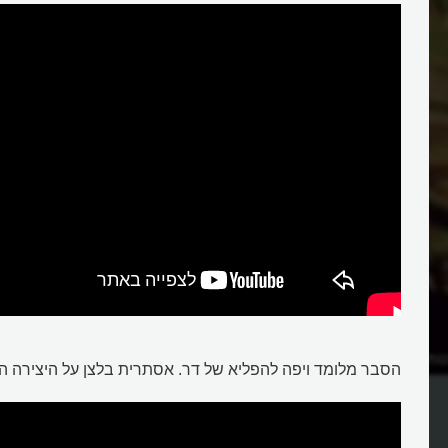
טת ליל ירח לשיר ביטלס
מה כל כך מיוחד בסונטת ליל ירח ש
הסבר מלומד ויפה להפליא של דר. אסתרית בלצן על היצירה 
בטהובן?