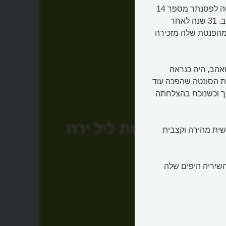
סונטת ליל ירח (Moonlight Sonata) הוא הכינוי שקיבלה הסונטה לפסנתר מספר 14
של בטהובן ממבקר המוסיקה והמשורר הגרמני לודביג רלסטאב. 31 שנה לאחר
מהפנטת שלה מזכירה
טהובן, שהקדיש את הסונטה לנערה יפהפיה בת 17 שאהב, היה כנראה
ת הסונטה שהפכה עוד
יך וכשנוכח בהצלחתה
סונטת ליל ירח
 ונעשית מהירה וקצבית
 המצליחה הקליטה את Because, אחד השיריה היפים שלה