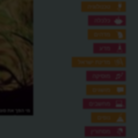
טכנולוגיה
כלכלה
מדהים
מדע
מדינת ישראל
מוסיקה
מושגים
מחשבים
מי הפך את סונ
יפהפה?
נופים
מסתורין