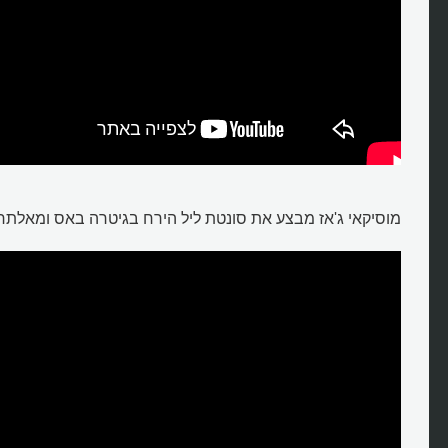
מוסיקאי ג'אז מבצע את סונטת ליל הירח בגיטרה באס ומאלתר