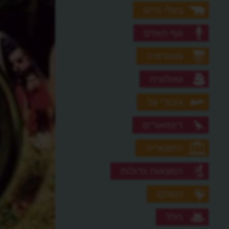
בעלי חיים
גוף האדם
גאוגרפיה
גאולוגיה
גיבורי על
דינוזאורים
היסטוריה
המצאות גדולות
העולם
חלל