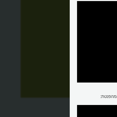
ל
המהפנטת: