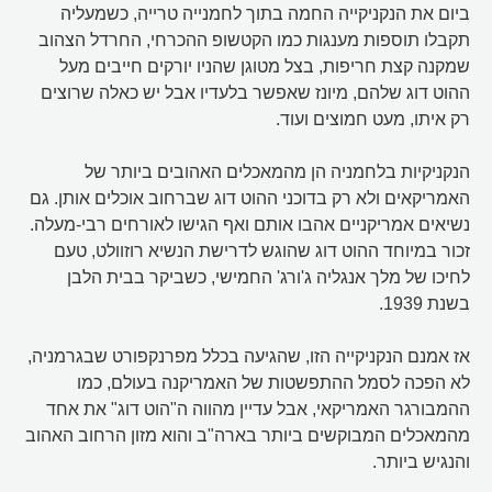
ביום את הנקניקייה החמה בתוך לחמנייה טרייה, כשמעליה
תקבלו תוספות מענגות כמו הקטשופ ההכרחי, החרדל הצהוב
שמקנה קצת חריפות, בצל מטוגן שהניו יורקים חייבים מעל
ההוט דוג שלהם, מיונז שאפשר בלעדיו אבל יש כאלה שרוצים
רק איתו, מעט חמוצים ועוד.
הנקניקיות בלחמניה הן מהמאכלים האהובים ביותר של
האמריקאים ולא רק בדוכני ההוט דוג שברחוב אוכלים אותן. גם
נשיאים אמריקניים אהבו אותם ואף הגישו לאורחים רבי-מעלה.
זכור במיוחד ההוט דוג שהוגש לדרישת הנשיא רוזוולט, טעם
לחיכו של מלך אנגליה ג'ורג' החמישי, כשביקר בבית הלבן
בשנת 1939.
אז אמנם הנקניקייה הזו, שהגיעה בכלל מפרנקפורט שבגרמניה,
לא הפכה לסמל ההתפשטות של האמריקנה בעולם, כמו
ההמבורגר האמריקאי, אבל עדיין מהווה ה"הוט דוג" את אחד
מהמאכלים המבוקשים ביותר בארה"ב והוא מזון הרחוב האהוב
והנגיש ביותר.