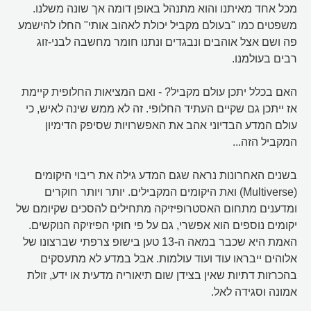
מכל אחד מאיתנו והוא מתנהל באופן דומה אך שונה משלנו.
משפטים כמו "בעולם מקביל יכולת לאהוב אותי" החלו להישמע
פה ושם אצל אוהבים ונבגדים ונתנו חומר מחשבה לבני-זוג
רבים בעולמנו.
האם בכלל יתכן עולם מקביל? - ואם המציאות החלופית קיימת
אז ייתכן גם שקיים העתיד החלופי. זה לא ממש שינה לאיש, כי
עולם המדע הבדיוני אהב את האפשרויות שסיפק הדימיון
המקביל הזה...
בשנים האחרונות נראה שגם המדע גילה את ריבוי היקומים
(Multiverse) ואת היקומים המקבילים. יותר ויותר חוקרים
ומדענים מתחום האסטרופיזיקה מתחילים להסכים שקיומם של
יקומים נוספים הוא אפשרי, גם על פי חוקי הפיזיקה הנוקשים.
האמת היא שכבר במאה ה-13 טען בישופ צרפתי שברצונו של
אלוהים ייבראו עוד ועוד עולמות. אבל במדע לא מתעסקים
בהכרזות דתיות שאין בצידן שום תיאוריה מדעית או ידע, זולת
אמונה וסגידה לאל.