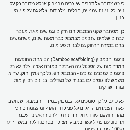
כי כשמדובר על דברים שיוצרים מבמבוק אז לא מדובר רק על
נייר, כלי נגינה עממיים, חבלים ומלכודות, אלא גם על פיגומי
בניין.
כן, מסתבר שקני הבמבוק הם חזקים וגמישים מאד. מעבר
לבתים שלמים שנבנים מבמבוק כבר מאות שנים, משתמשים
בהם במזרח הרחוק גם לבניית פיגומים.
פיגומי הבמבוק (Bamboo scaffolding) הם אחת התופעות
המדהימות של הטכנולוגיה העתיקה במזרח אסיה. אלה לא רק
פיגומים למבנים נמוכים - הבמבוק הוא כל כך אמין וחזק, שהוא
משמש לפיגומים גם בבנייה של מגדלים, בניינים רבי קומות
וגורדי שחקים.
לא סתם כל כך סומכים על הבמבוק במזרח. הבמבוק, שנחשב
לאחד הצמחים החזקים על פני כדור הארץ ומהצומחים הכי
מהר, הוא גם שורד גדול. הרי נורת הלהט הראשונה שבנה
אדיסון, עם פתיל עשוי במבוק ומצופה בפחם, דלקה במשך יותר
מ-100 שנה ברציפות.