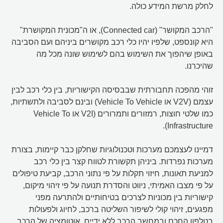
לחלק מרשת המידע כולה.
"הרכב המקושר" (Connected car), או ה"מכונית המקושרת"
היא קונספט, שלפיו יהיו כלי רכב מקושרים ביניהם ועם הסביבה
באופן שיהפוך את השימוש בהם לשימוש שונה מכל מה
שהיכרנו.
זוהי מהפכה תחבורתית שבבסיסה הקישוריות, בין כלי רכב לבין
עצמם (V2V או Vehicle To Vehicle) ובינם לסביבה ולתשתיות,
כמו שלטי חוצות, רמזורים ותמרורים (V2I או Vehicle To
Infrastructure).
דמיינו לעצמכם מערכות וטכנולוגיות שחלקן כבר קיימות, בצורת
מערכות נפרדות. ביניהן תקשורת לטווח קצר בין כלי רכב
למניעת תאונות, חיזוי תקלות על פי נתוני הרכב, קביעת טיפולים
על פי מצבו האמיתי, ניווט והסדרת תנועה על פי זיהוי מיקום,
קישוריות בין מכוניות לצרכים בטיחותיים ולהתרעה מפני
מפגעים, זיהוי קולי לשיפור השליטה ברכב, לחיוג ולפעולות
בטלפון החכם ובמחשב הרכב ללא ידיים, אוטומציה של הרכב