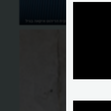
מי הקים את ענקית הריהוט איקאה בגיל
17?