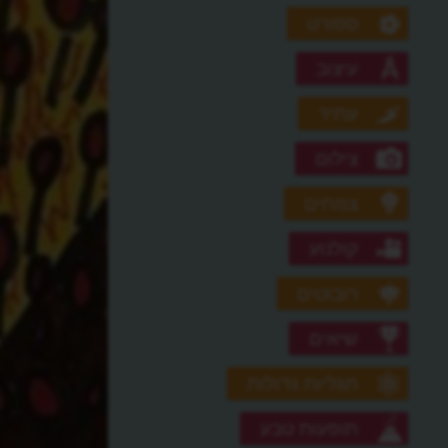
ספורט
עיצוב
עתיד
צילום
צמחים
קולנוע
רובוטים
שיאים
תגליות גדולות
תופעות טבע