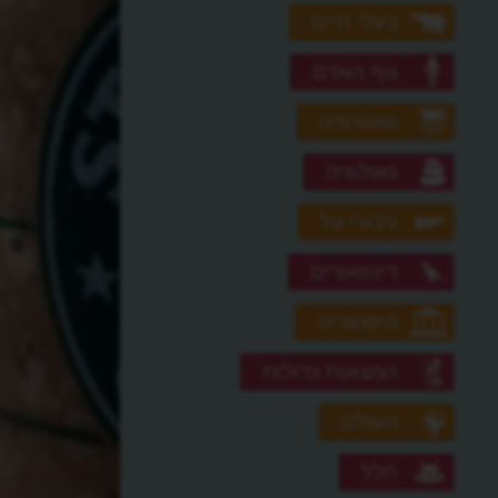
בעלי חיים
גוף האדם
גאוגרפיה
גאולוגיה
גיבורי על
דינוזאורים
היסטוריה
המצאות גדולות
העולם
חלל