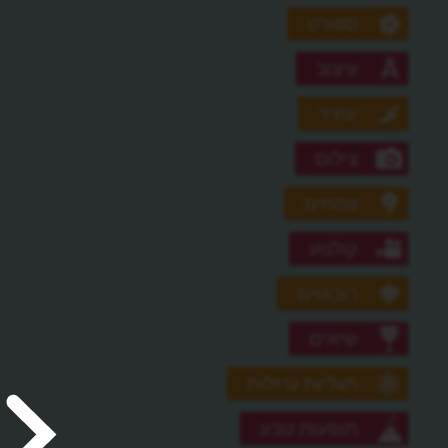
ספורט
עיצוב
עתיד
צילום
צמחים
קולנוע
רובוטים
שיאים
תגליות גדולות
תופעות טבע