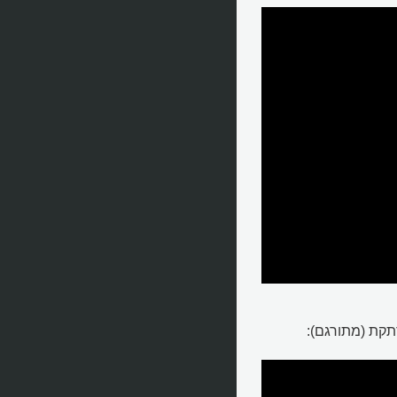
תקת (מתורגם):