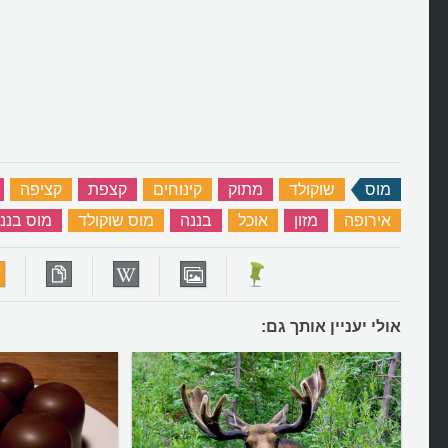
מוס
‏
שוקולד
‏
מתוק
‏
קינוחים
‏
קצפת
‏
קציפה
‏
אירופה
‏
מזון
‏
אוכל
‏
בננה
‏
מוס שוקולד
‏
מוס בננ
אולי יעניין אותך גם: