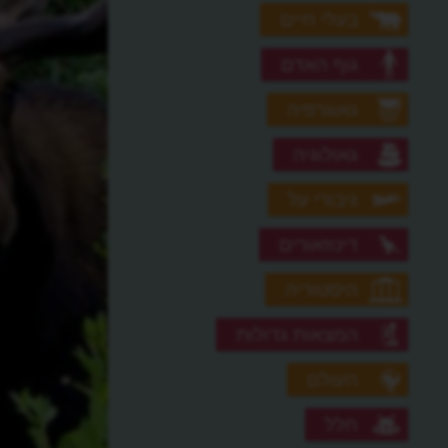
בעלי חיים
גוף האדם
גאוגרפיה
גאולוגיה
גיבורי על
דינוזאורים
היסטוריה
המצאות גדולות
העולם
חלל