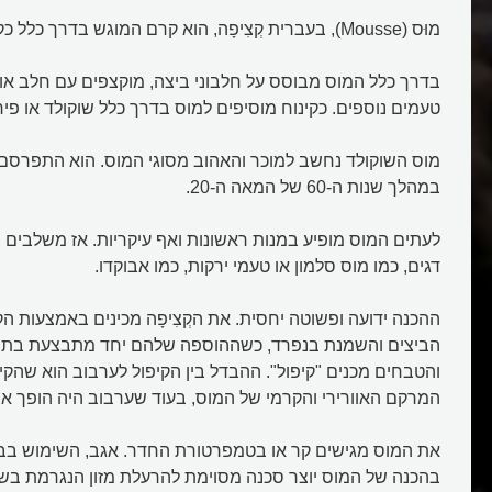
מוּס (Mousse), בעברית קְצִיפָה, הוא קרם המוגש בדרך כלל כקינוח.
בדרך כלל המוס מבוסס על חלבוני ביצה, מוקצפים עם חלב או
טעמים נוספים. כקינוח מוסיפים למוס בדרך כלל שוקולד או פיר
מוס השוקולד נחשב למוכר והאהוב מסוגי המוס. הוא התפרסם 
במהלך שנות ה-60 של המאה ה-20.
לעתים המוס מופיע במנות ראשונות ואף עיקריות. אז משלבים 
דגים, כמו מוס סלמון או טעמי ירקות, כמו אבוקדו.
ההכנה ידועה ופשוטה יחסית. את הקְצִיפָה מכינים באמצעות ה
הביצים והשמנת בנפרד, כשההוספה שלהם יחד מתבצעת בתהל
והטבחים מכנים "קיפול". ההבדל בין הקיפול לערבוב הוא שהקי
המרקם האוורירי והקרמי של המוס, בעוד שערבוב היה הופך אות
את המוס מגישים קר או בטמפרטורת החדר. אגב, השימוש בב
בהכנה של המוס יוצר סכנה מסוימת להרעלת מזון הנגרמת בשל