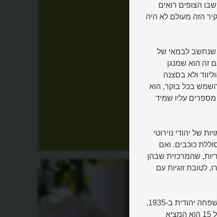
שבו הצופים רואים
קיר הזה מעולם לא היה
י שנחשב לבמאי של
ם זה הוא שמנגן
יווד ולא בסצנה
השמש בכל בוקר, הוא
 מספרים עליו שמיד
ות של יהודי נוירוטי
וללת כוכבים. ואם
ריות, שהמרכזית שבהן
, לטובת זוגיות עם
חייו הובילו אותו למקום שבו הוא נמצא. הילד היהודי, שנולד למשפחה יהודית ב-1935,
בשכונת ברוקלין שבניו-יורק, התאהב בקולנוע כבר בילדותו. בגיל 15 הוא המציא