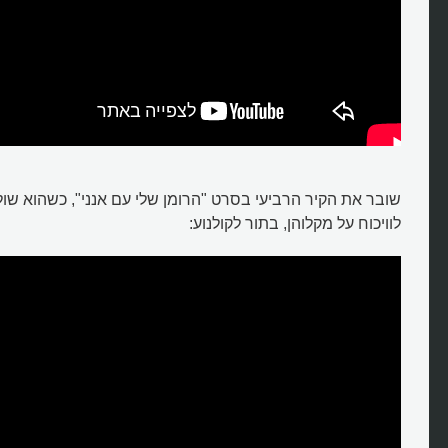
שובר את הקיר הרביעי בסרט "הרומן שלי עם אנני", כשהוא שו
לוויכוח על מקלוהן, בתור לקולנוע: