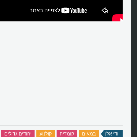
וודי אלן
‏
במאים
‏
קומדיה
‏
קולנוע
‏
יהודים גדולים
‏