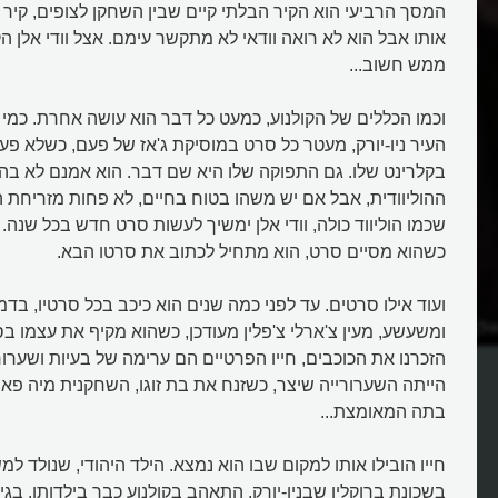
המסך הרביעי הוא הקיר הבלתי קיים שבין השחקן לצופים, קיר 
אותו אבל הוא לא רואה וודאי לא מתקשר עימם. אצל וודי אלן ה
ממש חשוב...
וכמו הכללים של הקולנוע, כמעט כל דבר הוא עושה אחרת. כמ
העיר ניו-יורק, מעטר כל סרט במוסיקת ג'אז של פעם, כשלא פע
בקלרינט שלו. גם התפוקה שלו היא שם דבר. הוא אמנם לא בהול
ההוליוודית, אבל אם יש משהו בטוח בחיים, לא פחות מזריחת 
שכמו הוליווד כולה, וודי אלן ימשיך לעשות סרט חדש בכל שנה.
כשהוא מסיים סרט, הוא מתחיל לכתוב את סרטו הבא.
ועוד אילו סרטים. עד לפני כמה שנים הוא כיכב בכל סרטיו, בדמוי
אלן את הקיר הרביעי?
איך וודי אלן שינה את הקולנוע?
ומשעשע, מעין צ'ארלי צ'פלין מעודכן, כשהוא מקיף את עצמו בס
הזכרנו את הכוכבים, חייו הפרטיים הם ערימה של בעיות ושערו
הייתה השערורייה שיצר, כשזנח את בת זוגו, השחקנית מיה פארו
בתה המאומצת...