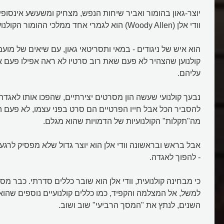
יוצר-גאון בהומור ואביר שיחות הנפש, מצחיק ומשעשע אינסופי
וודי אלן (Woody Allen) הוא לגמרי אחד ממלכי ההומור הקולנועי.
הוא איש של ניגודים - במאי ותסריטאי גאון, עם שיאים של מוע
קולנוען שהצהיר לא פעם שאת רוב סרטיו לא ראה אפילו פעם 
עליהם.
נבעך קולנועי שעשה הון מסרטים יצירתיים, שהפכו אותו לאגדה ב
להסביר הכל אבל חייו הפרטיים הם סרט בפני עצמו, לא פעם ה
מה"תקלות" הקולנועיות של הדמויות שהוא מגלם.
אבל בראש ובראשונה וודי אלן הוא יוצר גדול שלא מפסיק לרג
- להפוך לאגדה.
כי מבחינה קולנועית, וודי אלן הוא שובר כללים סדרתי. כבר מס
למשל, אל המצלמה והקפיד, כמו כללים קולנועיים נוספים שהו
השנים, לנתץ את "המסך הרביעי" שוב ושוב.