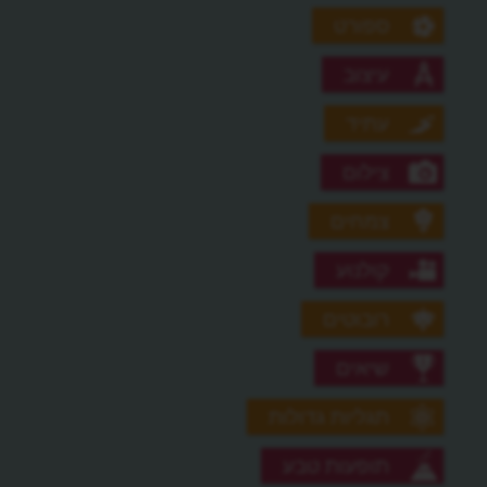
ספורט
עיצוב
עתיד
צילום
צמחים
קולנוע
רובוטים
שיאים
תגליות גדולות
תופעות טבע