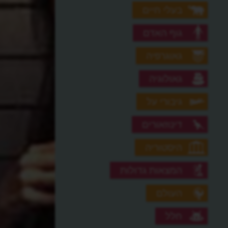
בעלי חיים
גוף האדם
גאוגרפיה
גאולוגיה
גיבורי על
דינוזאורים
היסטוריה
המצאות גדולות
העולם
חלל