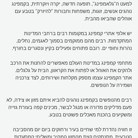
למעט ה"גלאמפינג", תופעה חדשה, יקרה ויוקרתית, בקמפינג
נוהגים אנשים, זוגות, משפחות וחבורות "להיזרק" בטבע עם
אוהלים שהביאו מהבית.
יש אלפי אתרי קמפינג במקומות רבים ברחבי המדינות
המתקדמות. רבים מהם ממוקמים בסמוך לאגמים, נחלים,
נהרות וחופי ים. רובם פתוחים ופעילים בקיץ ונסגרים בחורף.
מתחמי קמפינג במדינות העולם מאפשרים להחנות את הרכב
ולהקים את האוהל או לפתוח את הקראוון, הבית על גלגלים.
אתר הקמפינג עצמו מספק מקלחות ושירותים, לצד צרכניה
ושמירה על הנופשים.
רבים מהנופשים בקמפינג נוהגים להביא איתם מזון או צידה, לא
פעם מדליקים מדורה או מנגל לבשר, מכינים קפה בעזרת גזייה
ומשקיעים בהכנת מאכלים פשוטים בטבע.
זו חוויה נהדרת למי שחיים בעיר ורחוקים ביום יום מהסביבה
הטבעית. מתנתקים קצת מהמזון המהיר ומשליחי המסעדות,