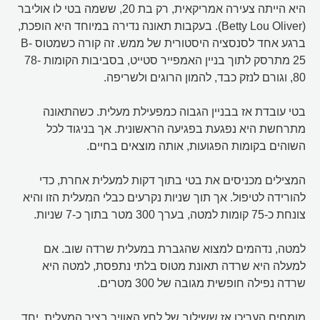
היא הייתה צעירה אמריקאית, רק בת 20, ששמה בטי לו אוליבר
(Betty Lou Oliver). בעקבות תאונה נדירה במיוחד היא הופכת,
ברגע אחד לסנסציה היסטורית של ממש. זה קורה כשמטוס B-
25 מתרסק לתוך בניין האמפייר סטייט, בסביבות הקומות 78-
80, וגורם לנזק כבד, להמון הרוגים ולשריפה.
בטי עובדת אז בבניין הגבוה כמפעילת מעלית. כשהתאונה
מתרחשת היא נפגעת בפגיעה הראשונית. אך בניגוד לכל
השוהים בקומות הפגועות, אותה מוצאים בחיים.
המצילים מכניסים את בטי בתוך דקות למעלית אחרת, כדי
להורידה לטיפול. אך תוך שניות נקרעים כבלי המעלית הזו והיא
צונחת כ-75 קומות למטה, בערך 300 מטר בתוך כ-7 שניות.
למטה, נדהמים למצוא שהגברת במעלית שרדה שוב. אם
למעלה היא שרדה תאונת מטוס בלתי נתפסת, למטה היא
שרדה נפילה חופשית מגובה של 300 מטרים.
מומחים העריכו אז ששילוב של לחץ האוויר בציר המעלית, יחד