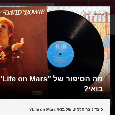
אתגר היום
אקדמיה
מה 
בואי?
כיצד נוצר הלהיט של בואי Life on Mars?