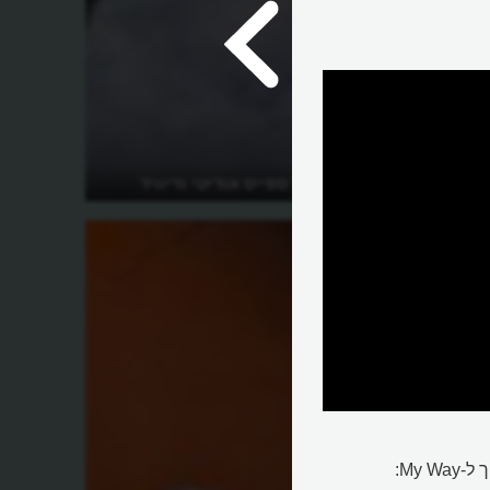
מה הסיפור של ספייס אודיטי ודיוויד
בואי?
My: