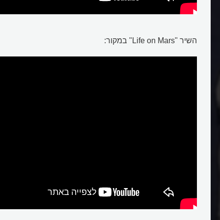
דיוויד בואי
השיר "Life on Mars" במקור: