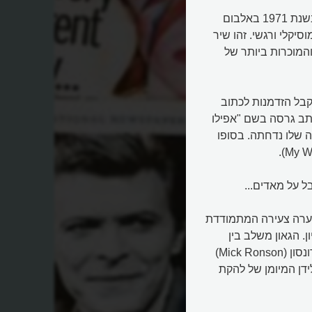
השיר "חיים על מאדים" (Life on Mars) של דיוויד בואי, שיצא בשנת 1971 באלבום
ור מסע מוסיקלי ורגשי. זהו שיר
והמוכרות ביותר של
כב גדול, מקבל הזדמנות לכתוב
ותב גרסה בשם "אפילו
Even a Fool Learns), אך הגרסה שלו נדחתה. בסופו
ל על מאדים...
 נערה צעירה המתמודדת
. הגאון משלב בין
סגנונות פופ ושנסון צרפתי, עם עיבוד מיתרים מרהיב של מיק רונסון (Mick Ronson)
ואוזית של ריק וייקמן (Rick Wakeman), הקלידן המיומן של להקת