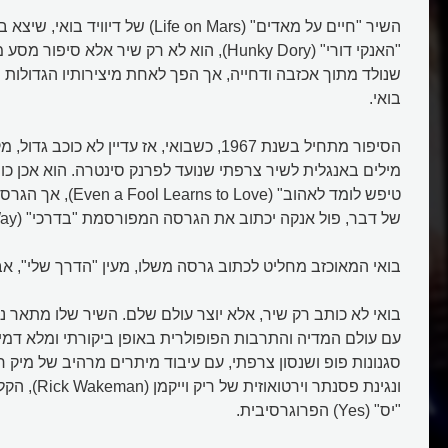
"האנקי דורי" (Hunky Dory), הוא לא רק שיר אלא סיפ
שנולד מתוך אכזבה ודחייה, אך הפך לאחת מיצירותיו הגדולות 
בואי.
הסיפור מתחיל בשנת 1967, כשבואי, אז עדיין לא כו
מילים באנגלית לשיר צרפתי שנועד לפרנק סינטרה. הוא אכן כ
טיפש לומד לאהוב" ( to Love
של דבר, פול אנקה יכתוב את הגרסה המפורסמת "בדרכי" (My Way).
בואי המאוכזב מחליט לכתוב גרסה משלו, מעין "הדרך שלי", אב
בואי לא כותב רק שיר, אלא יוצר עולם שלם. השיר שלו מתאר
עם עולם המדיה והתרבות הפופולרית באופן ביקורתי ומלא דמיון
ונגינת פסנתר וירט
"יס" (Yes) הפרוגרסיבית.