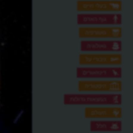
בעלי חיים
גוף האדם
גאוגרפיה
גאולוגיה
גיבורי על
דינוזאורים
היסטוריה
המצאות גדולות
העולם
חלל