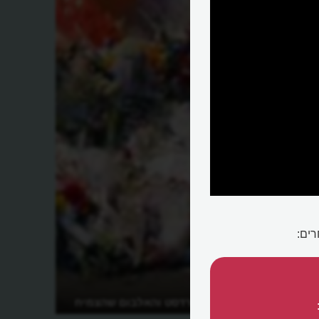
מיהם זיגי סטארדסט והאלבום שהצמיח
אותו?