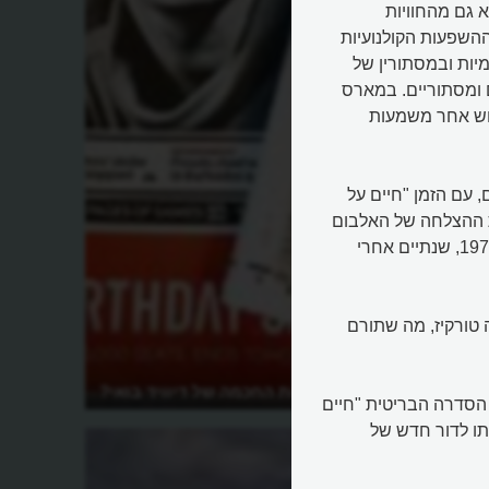
 גם מהחוויות
 בואי, מההתעוררות התרבותית של שנות ה-60 ומההשפעות הקולנועיות
קיומיות ובמסתורין של
ם ומסתוריים. במארס
וש אחר משמעות
 עם הזמן "חיים על
ת ההצלחה של האלבום
"זיגי סטארדאסט" (Ziggy Stardust), השיר שוחרר כסינגל ב-1973, שנתיים אחרי
 טורקיז, מה שתורם
Life on " של דיוויד
מהו סוד האמנות החכמה של דיוויד בואי?
, עבור הסדרה הבריטית "חיים
תו לדור חדש של