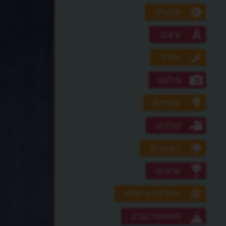
ספורט
עיצוב
עתיד
צילום
צמחים
קולנוע
רובוטים
שיאים
תגליות גדולות
תופעות טבע