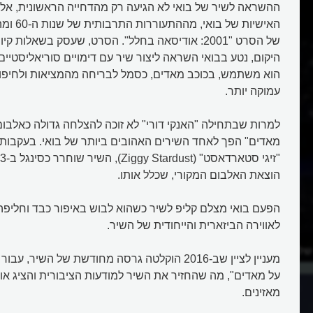
ההשראה לשיר של בואי לא הגיעה רק מהדחייה הראשונית, אלא
האישיות של
של הסרט "2001: אודיסאה בחלל". הסרט, שעסק בשאלות 
היקום, נטע בבואי השראה ליצור שיר עם דימויים סוריאליסטיי
הוא משתמש, בכוכב מאדים, כסמל לבריחה מהמציאות ולחיפ
עמוקה יותר.
למרות שבתחילה "האנקי דורי" לא זוכה להצלחה גדולה כאלבום,
מאדים" הפך לאחד השירים האהובים ביותר של בואי. בעקבו
הוצאת האלבום המקורי, שכלל אותו.
הפעם בואי מצלם קליפ לשיר כשהוא לבוש באיפור כבד וחליפה
לאווירה הביזארית והייחודית של השיר.
ל דיוויד בואי לחלל?
מה הסיפור של "Mars
מעניין לציין שב-2016 הוקלטה גרסה מחודשת של השיר
בואי?
על מאדים", מה שהחזיר את השיר למודעות הציבורית והציג או
מאזינים.