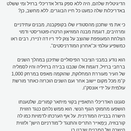
הדיגיטלית שלהם, היה ללא ספק גדול אדריכלי ברזיל ומי ששלט
באדריכלות שלה כמעט כל חייו הבוגרים. ללא מחשב, כן?
כי את מי שתכנן מהסטודיו שלו בקופקבנה, מבנים עתידניים
ומרהיבים, דוגמת מבנה המוזיאון הרטרו-פוטוריסטי ודמוי
הצלחת המעופפת שהוצב על צוק ליד ריו דה ז'ניירו, רבים ראו
כמשפיע עולמי וכ"אחרון המודרניסטים".
הוא נודע במבני הציבור הפיסוליים שתיכנן במהלך השנים
ברחבי ברזיל, דוגמת אלו שנבנו בבירה ברזיליה והיו לסמליה
של העיר מעוררת המחלוקת, שהוקמה מאפס במרחק 1,000
ק"מ מכל מקום יישוב אחר ועם השנים הוכרזה כאתר מורשת
עולמית על ידי אונסק"ו.
סגנונו האדריכלי התאפיין בקווי מיתאר קמורים, שלטענתו
הושפעו מחמוקי הגוף הנשי. הוא ממש נלחם כנגד הזווית
הישרה בבנייה המודרנית. על אף הערכתו לדמויות כמו לה
קורבוזיה, נִיֶמַאייר התריס והתנגד ל"מודרניזם הישן" ולזווית
הישרה של המבנים שנבנו בו.