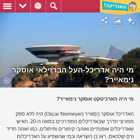
מי היה אדריכל-העל הברזילאי אוסקר
נִיֶמַאייר?
מי היה הארכיטקט אוסקר נימאייר?
האדריכל אוסקר נִיֶמַאייר (Oscar Niemeyer) היה ללא ספק
מפורצי הדרך שבאדריכלים המודרניים במאה ה-20. האיש
שאדריכלים אופנתיים ואוהבי קימורים ופיתולים, כמו זאהה חדיד
ורם קולהאס, ראו בו השראה וכמי שהשפיע על האדריכלות