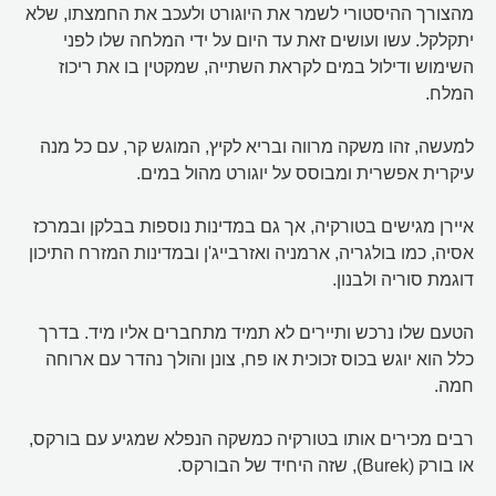
מהצורך ההיסטורי לשמר את היוגורט ולעכב את החמצתו, שלא
יתקלקל. עשו ועושים זאת עד היום על ידי המלחה שלו לפני
השימוש ודילול במים לקראת השתייה, שמקטין בו את ריכוז
המלח.
למעשה, זהו משקה מרווה ובריא לקיץ, המוגש קר, עם כל מנה
עיקרית אפשרית ומבוסס על יוגורט מהול במים.
איירן מגישים בטורקיה, אך גם במדינות נוספות בבלקן ובמרכז
אסיה, כמו בולגריה, ארמניה ואזרבייג'ן ובמדינות המזרח התיכון
דוגמת סוריה ולבנון.
הטעם שלו נרכש ותיירים לא תמיד מתחברים אליו מיד. בדרך
כלל הוא יוגש בכוס זכוכית או פח, צונן והולך נהדר עם ארוחה
חמה.
רבים מכירים אותו בטורקיה כמשקה הנפלא שמגיע עם בורקס,
או בורק (Burek), שזה היחיד של הבורקס.