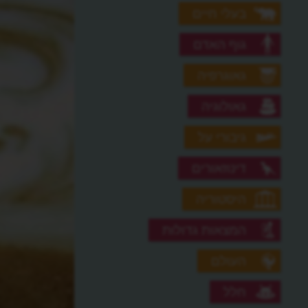
בעלי חיים
גוף האדם
גאוגרפיה
גאולוגיה
גיבורי על
דינוזאורים
היסטוריה
המצאות גדולות
העולם
חלל