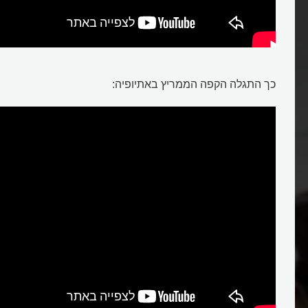
כך התגלה הקפה הממריץ באתיופיה: