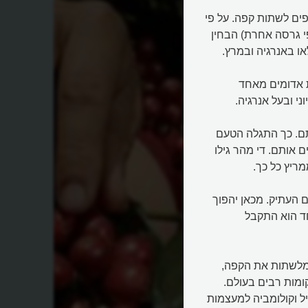
ל הידוע, במאה ה-9 החלו האתיופים לשתות קפה. על פי
י גרסה אחרת) הבחין
 באנרגיה ובמרץ.
 אדומים מאחד
י ובעל אנרגיה.
תם. כך התגלה הטעם
אותם. די מהר גילו
ריץ כל כך.
 העתיק. מכאן יהפוך
ד הוא התקבל
 מלשתות את הקפה,
ומות רבים בעולם.
ל וקולומביה למעצמות