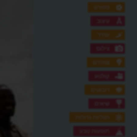
ספורט
עיצוב
עתיד
צילום
צמחים
קולנוע
רובוטים
שיאים
תגליות גדולות
תופעות טבע