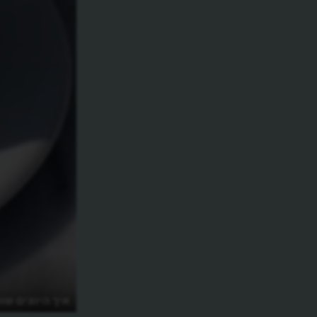
איך נולד האמריקנו במלחמת העולם ה-2?
איך היוונים שו