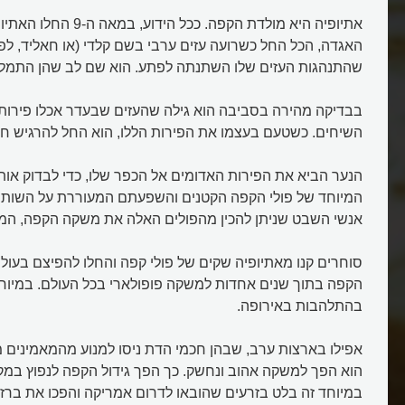
אתיופיה היא מולדת הקפה. ככ
האגדה, הכל החל כשרועה עזים ערבי בשם קלדי (או חאליד, לפ
שהתנהגות העזים שלו השתנתה לפתע. הוא שם לב שהן התמלאו
בבדיקה מהירה בסביבה הוא גילה שהעזים שבעדר אכלו פירות
השיחים. כשטעם בעצמו את הפירות הללו, הוא החל להרגיש חיונ
הנער הביא את הפירות האדומים אל הכפר שלו, כדי לבדוק או
המיוחד של פולי הקפה הקטנים והשפעתם המעוררת על השותים 
אנשי השבט שניתן להכין מהפולים האלה את משקה הקפה, הממ
סוחרים קנו מאתיופיה שקים של פולי קפה והחלו להפיצם בעולם
הקפה בתוך שנים אחדות למשקה פופולארי בכל העולם. במיוח
בהתלהבות באירופה.
אפילו בארצות ערב, שבהן חכמי הדת ניסו למנוע מהמאמינים
הוא הפך למשקה אהוב ונחשק. כך הפך גידול הקפה לנפוץ במק
במיוחד זה בלט בזרעים שהובאו לדרום אמריקה והפכו את ברזי