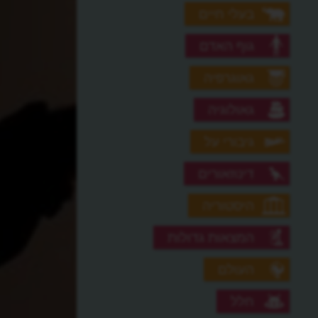
בעלי חיים
גוף האדם
גאוגרפיה
גאולוגיה
גיבורי על
דינוזאורים
היסטוריה
המצאות גדולות
העולם
חלל