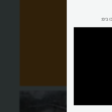
 בים:
יה