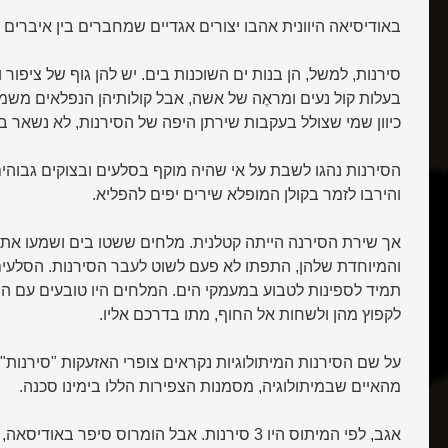
באודיסיאה היוונית אהבו יצורים אגדיים שמחברים בין איברים ש
סירנות, למשל, הן בנות ים השוכנות בים. יש להן גוף של ציפור
בעלות קול נעים ומראֶה של אשה, אבל קולותיהן הנפלאים משמ
כיוון שמי שצולל בעקבות שירתן היפה של הסירנות, לא נשאר בח
הסירנות נהגו לשבת על אי שהיה מוקף בסלעים ובצוקים גבוהים
והירבו לזמר בקולן המופלא שירים יפים להפליא.
אך שירת הסירנה הייתה קטלנית. מלחים ששטו בים ושמעו את 
והמיוחדת שלהן, התפתו לא פעם לשוט לעבר הסירנות. הסלעי
תמיד לספינות לטבוע במעמקי הים. המלחים היו טובעים עם הס
לקפוץ מהן ולשחות אל החוף, מתו בדרכם אליו.
על שם הסירנות המיתולוגיות נקראים צופרי האזעקות "סירנות"
מהאיים שבמיתולוגיה, מסמנות הצפירות הללו בימינו סכנה.
אגב, לפי המיתוס היו 3 סירנות. אבל הומרוס סיפר באו