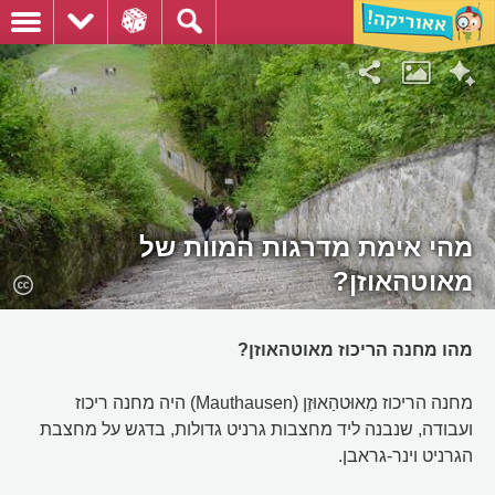
מהי אימת מדרגות המוות של
מאוטהאוזן?
מהו מחנה הריכוז מאוטהאוזן?
מחנה הריכוז מַאוּטהַאוּזֶן (Mauthausen) היה מחנה ריכוז
ועבודה, שנבנה ליד מחצבות גרניט גדולות, בדגש על מחצבת
הגרניט וינר-גראבן.