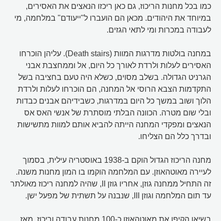
כמו בכל מחנות הריכוז, גם כאן ריכזו הנאצים את האסירים,
במיוחד את היהודים. מכאן הם הועברו ל"ייעודם" במלחמה, מי
לעבודה במכרות ומי לתאי הגזים.
במחנה בולטות מדרגות המוות (Death stairs). עליהן הוכרחו
האסירים לעלות ולרדת לאורך כל היום, אל וממחצבת אבני
הגרניט הגדולה. בשלב מסוים, כשלא היה טעם בחציבה בשל
התקדמות הצבא הרוסי אל המחנה, הם הוכרחו לעלות ולרדת
הלוך ושוב במשך כל היום במדרגות, כשבידיהם אבנים כבדות
ובלי שום מטרה. הכוונה הבלתי מוסתרת של אנשי האס אס
הנאצים ומפקדי המחנה הייתה להביא אותם למוות מתשישות
ובדרך כלל הם הצליחו.
מחנה הריכוז הגדול הוקם ב-1938 באוסטריה עילית, בסמוך
לעיירה מאוטהאוזן. עם המלחמה הוקמו בו המון מחנות משנה.
זה התחיל ממחנה גוזן, אחריו גוזן II, שהיה למחנה ריכוז מאולתר
עד תום המלחמה וגוזן III, שנבנה על תשתית של מפעל ישן.
בשיאו הקיפו את מאוטהאוזן כ-100 מחנות עבודה וריכוז. מאז