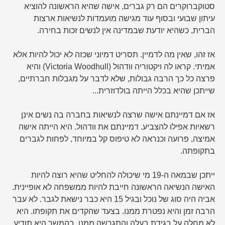
סטוקברוקרים הם רק גברים, אישה שהיא הראשונה להוציא
עיתון שבועי ובסוף עוד מגישה מועמדות לנשיאות ארצות
הברית, כשהיא יודעת שבמדינה אין לנשים זכות בחירה.
אז זהו, שאין מה לדמיין. תסריט דמיוני שכזה לא יכול להיות אלא
אמיתי. קראו לה ויקטוריה וודהול (Victoria Woodhull) והיא
פרצה כל כך הרבה גבולות, שלא לדבר על מגבלות חברתיים,
שייתכן שהיא בכלל הייתה בולדוזרית...
אז אם דמיינתם אישה שרצה לנשיאות בחברה בה נשים אינן
רשאיות אפילו להצביע. דמיינתם את וודהול. היא הייתה אישה
אמיצה, פרועה וכנראה לא טיפוס קל במיוחד, לפחות לגברים
בתקופתה.
ייתכן שבמאה ה-19 מי שיכולה להחליט שהיא רוצה להיות
האישה הנשיאה הראשונה חייבת להיות ממשפחה לא אופיינית.
אביה היה סוג של נוכל ובגיל 15 היא כבר נישאת לגבר. לא עבר
הרבה זמן והיא נפטרת ממנו. בצעד שהקדים את תקופתו. היא
לא מחלה על בגידת בעלה והתגרשה ממנו. בהמשך היא תודיע