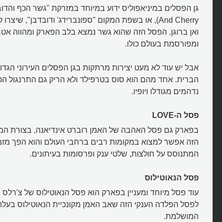
And Cherry), או בשפת המקום "ספונברידג' ודובדבן", שיצר
ואן ברוגן. הפסל הזה שהוא גשר נמצא בלב הפארק ומהווה אטר
ומפורסמת בעולם כולו.
אבל יש עוד לא מעט יצירות מרתקות בגן הפסלים העירוני הגדו
הברית. אחד מהם הוא סוס בטרפילד ולא הריק גם התרנגול הכ
נדהמים מגודלו ויופיו.
מה מיוחד בפסלים שבגן הפסלים ש
מיניאפוליס?
פסל ה-LOVE
הזה אפשר למצוא במקומות רבים ברחבי העולם והוא הפך מזמן ל
המתנוסס על חולצות, שלטי ענק ופרסומות בעיתונים.
פסל הנאוטילוס
עוד פסל מיוחד ומעניין בפארק הוא פסל הנאוטילוס של צ'רלס
לפסל הפלדה הענקי הזה שאב האמן מקונכיית הנאוטילוס בעלת 
המושלמת.