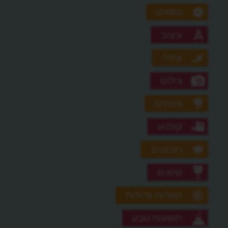
ספורט
עיצוב
עתיד
צילום
צמחים
קולנוע
רובוטים
שיאים
תגליות גדולות
תופעות טבע