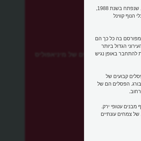
גן הפסלים של מיניאפוליס (Minneapolis Sculpture Garden), שנפתח בשנת 1988,
 הנוף קווינל
מפורסם בה כל כך הם
רוני הגדול ביותר
ת להתחבר באופן נגיש
גן הפסלים של מיניאפוליס
ם קינטיים ופסלים קבועים של
בורג. הפסלים הם של
רחוב.
 מבנים עטופי ירק.
 של צמחים עונתיים