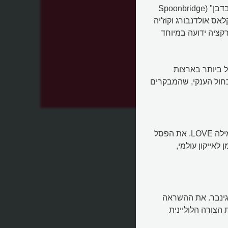
גן הפסלים במיניאפוליס ידוע במיוחד במזרקת "גשר הכף והדובדבן" (Spoonbridge
ו קלאס אולדנבורג וקוז'יה
קציה ידועה במיוחד
ל ביותר בארצות
חול הענקי, שהמבקרים
ל
בפארק גם פסל האהבה של האמן רוברט אינדיאנה, בצורת המילה LOVE. את הפסל
אייקון עולמי,
 גינבר. את ההשראה
הצורה הלוליינית