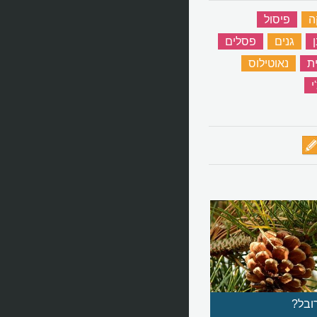
ה
‏
פיסול
‏
‏
גנים
‏
פסלים
‏
ת
‏
נאוטילוס
‏
י
‏
ובל?