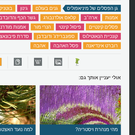
גן הפסלים של מיניאפוליס
‏
גנים בעולם
‏
גינון
‏
בוטניק
אמנות
‏
ארה"ב
‏
קלאס אולדנבורג
‏
גשר הכף והדובדבן
פסלים קינטיים
‏
פיסול קינטי
‏
הנרי מור
‏
אמנות מודרני
קונכיית הנאוטילוס
‏
ספונברידג' ודובדבן
‏
סדרת פיבונאצ'
רוברט אינדיאנה
‏
פסל האהבה
‏
אהבה
‏
אולי יעניין אותך גם:
מהי מנהרת ויסטריה?
למה נועד האצטר