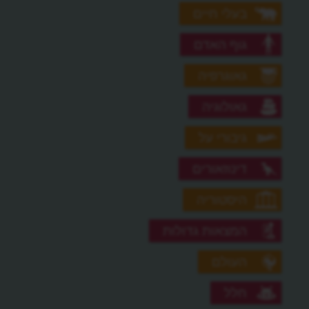
בעלי חיים
גוף האדם
גאוגרפיה
גאולוגיה
גיבורי על
דינוזאורים
היסטוריה
המצאות גדולות
העולם
חלל