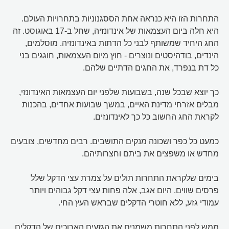
התחרות הזו היא כנראה אחת הססגנוניות בתחרויות העולם.
היא חלה ביום העצמאות של אינדונזיה, שחל ב-17 באוגוסט. זה
החג היחיד שמשותף לבני כל הדתות באינדונזיה. מוסלמים,
הינדים, בודהיסטים ונוצרים - חוץ מיום העצמאות, חוגגים בני
כל דת בנפרד, את החגים הדתיים שלהם.
כך יוצא שבכל שנה, בשבועות שלפני יום העצמאות האינדונזי,
מבלים אזרחי מדינת האיים, במשך שבועות אחדים, בהכנות
לקראת החג החשוב כל כך לאינדונזים.
כמעט כל כפר ושכונה מנקים התושבים. רבים מחדשים, צובעים
מחדש או משפצים את ביתם וחצרותיהם.
בימים שלקראת התחרות תולים על צמרת עצי הדקל שלל
פרסים שווים. היום אגב, אלה פחות עצי דקל גבוהים ויותר
עמודי גזע, ללא חוטרי הדקלים שבראש העץ החי.
ממש לפני התחרות משמנים את הגזעים הארוכים של הדקלים