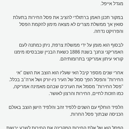
מגדל אייפל.
במקור תכנן האמן ברתולדי להציב את פסל החירות בתעלת
סואץ אך ממשלת מצרים לא מצאה מימון להקמת הפסל
והפרויקט נדחה.
לבסוף הוא מומן על ידי ממשלת צרפת, ניתן כמתנה לעם
האמריקני ונחנך בשנת 1886 כשאת הבניין שבבסיסו מימנו
קוראי עיתון אמריקני בתרומותיהם.
אחרי שנים מספר קיבל האי שעליו הוא הוצב את השם "אי
החירות" והפסל הפך סמל של העיר ניו-יורק ושל ארה"ב בכלל.
"פסל החירות" מסמל את הערכים שבהם מאמינה אמריקה,
כמו הזכות לחיים, החירות והרצון לאושר.
הלפיד הוחלף עם השנים ללפיד זהב והלפיד הישן הוצב באולם
הכניסה שבתוך פסל החרות.
הפסל הוא של אלת החירות המקרינה את החירות לשבע יבשות