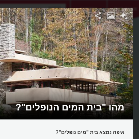
אתגר היום
אקדמיה
מהו "בית המים הנופלים"?
איפה נמצא בית "מים נופלים"?