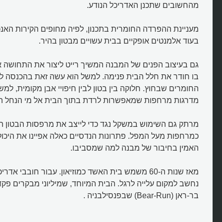
מהחשובים שתכנן האדריכל הנודע.
מעניינת ההפרדה החומרית בתכנון, לפיה מחופים הקירות האנכ
בעוד אלמנטים אופקיים בבית עשויים מבטון בהיר.
גם בעיצוב הפנים של המבנה המשיך רייט ליצור את התחושה
בו חודר את חלל הבית פנימה. למשל הוא עשה זאת בהכנסה לפ
מהו "בית המים הנופלים"?
החומרים שבחוץ. חלוקה בין בטון לבין חיפויי אבן מקומית, למ
מדרגות מרחפות שמאפשרות לרדת בתוך הבית אל מי הנחל הז
מרתק גם השימוש במשקל נגד כדי לייצב את מרפסות הבטון הע
כמרחפות מעל המפל. פתרונות הנדסיים כאלה אפיינו את היכול
האמין בחיבור של מבנה למה שמסביבו.
מאז שנות ה-60 משמש בית האשד כמוזיאון. עבור חובבי א
נחשב למקום עלייה לרגל. הבית המיוחד, שמיליוני מבקרים פקד
בר-ראן (Bear-Run) שבפנסילבניה .