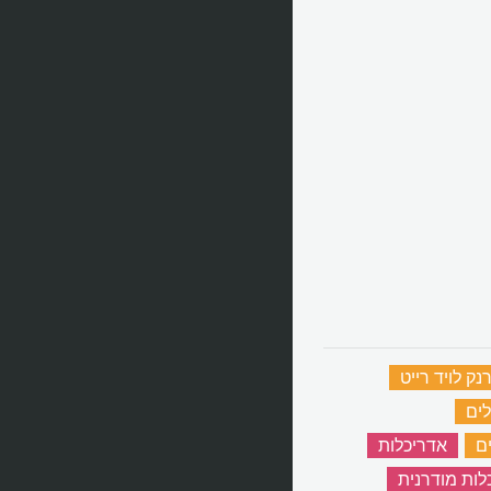
נק לויד רייט
‏
לים
‏
ם
‏
אדריכלות
‏
לות מודרנית
‏