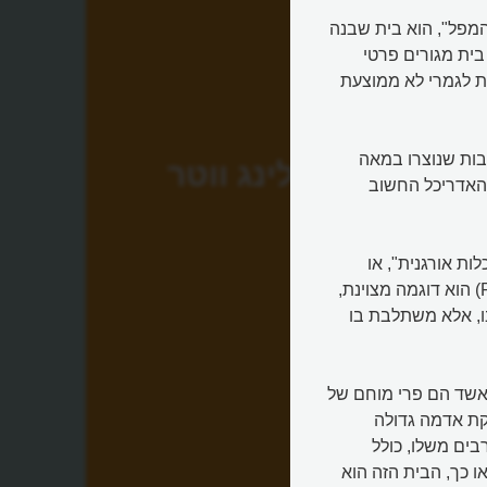
ה, או "הבית על המפל", הוא בית שבנה
בית מגורים פרטי
ריקאית לגמרי לא ממוצעת
בות שנוצרו במאה
פולינג ווטר
 האדריכל החשוב
ות אורגנית", או
מבנים שמתמזגים בטבע. ואכן, בית "פולינגווטר" (Fallingwater) הוא דוגמה מצוינת,
ו, אלא משתלבת בו
האשד הם פרי מוחם של
קת אדמה גדולה
בים משלו, כולל
ו כך, הבית הזה הוא