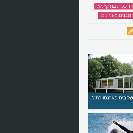
ריכלות בת קיימא
‏
מבנים מעניינים
‏
של בית פארנסוורת'?