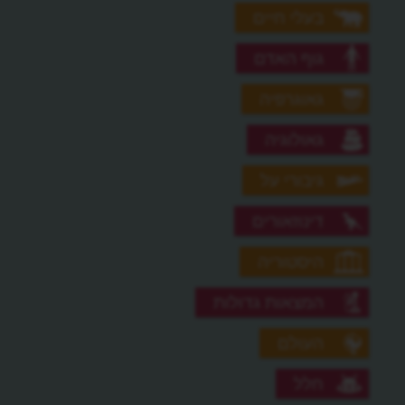
בעלי חיים
גוף האדם
גאוגרפיה
גאולוגיה
גיבורי על
דינוזאורים
היסטוריה
המצאות גדולות
העולם
חלל