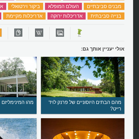
מבנים סביבתיים
‏
העולם המופלא
‏
ביקור וירטואלי
‏
אד
בנייה סביבתית
‏
אדריכלות ירוקה
‏
אדריכלות מקיימת
‏
אולי יעניין אותך גם:
מהם הבתים היוסוניים של פרנק לויד
מהו המינימליזם 
רייט?