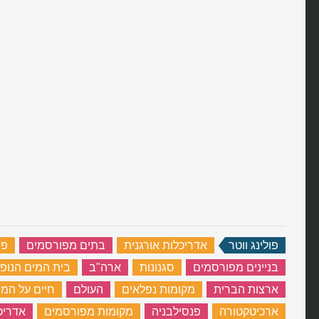
פולינג ווטר
‏
אדריכלות אורגנית
‏
בתים מפורסמים
‏
פר
בניינים מפורסמים
‏
סגנונות
‏
ארה"ב
‏
בית המים הנופ
ארצות הברית
‏
מקומות נפלאים
‏
העולם
‏
חיים על המי
ארכיטקטורה
‏
פנסילבניה
‏
מקומות מפורסמים
‏
אדריכ