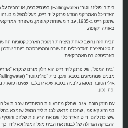
בית ה"פולינג ווטר" (Fallingwater) בפנסילבני
האדריכל האמריקני הנודע פרנק לויד רייט, מעל למפל מים. זהו 
שתכנן רייט ב-1935, עבור משפחת קאופמן, משפחה אמ
באותה תקופה.
הבית הזה נחשב לאחת מיצירות המופת הארכיטקטוניות החשו
ה-20 והיצירה האדריכלית החשובה והמפורסמת ביותר שתכנן
בארכיטקטורה האמריקאית.
"בית המפל", של פרנק לויד רייט הוא חלק מזרם שנקרא "אדריכל
אולי הטובה מסוגה, לבניה בטבע שלא זו בלבד שאינה פוגעת ב
יפה ונכון.
עם הזמן הוכח, אגב, שחלק מהרעיונות המיוחדים שבבית על 
בני הזוג קאופמן, שתכננו מראש לבנות ליד המפל שנמצא בחל
ששייכת להם. רייט האדריכל יישם את הרעיונות שלהם והוסיף ר
ההברקה הגדולה של לבנות את הבית מעל המפל ולא לידו. כך א