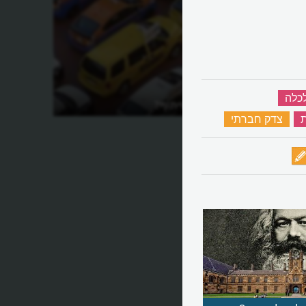
כלה
‏
ס?
מהי כלכלת השיתוף?
‏
צדק חברתי
‏