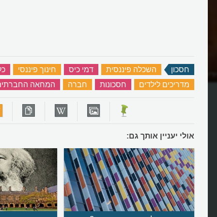
חסכון
‏
השכלה פיננסית
‏
דמי כיס
‏
חינוך פיננסי
‏
כל
ים לקנות היום דירה?
מה היתרונות החינוכיים של דמי כי
מדריכים לילדים
‏
חסכונות
‏
חברה
‏
המחאה החברתית
אולי יעניין אותך גם: