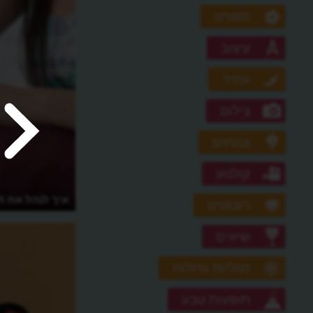
ספורט
עיצוב
עתיד
צילום
צמחים
קולנוע
עיזרו להורים: איך לחסוך בדלק?
איך לנהל את ת
רובוטים
שיאים
תגליות גדולות
תופעות טבע