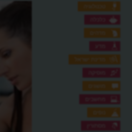
טכנולוגיה
כלכלה
מדהים
מדע
מדינת ישראל
מוסיקה
מושגים
מחשבים
נופים
מסתורין