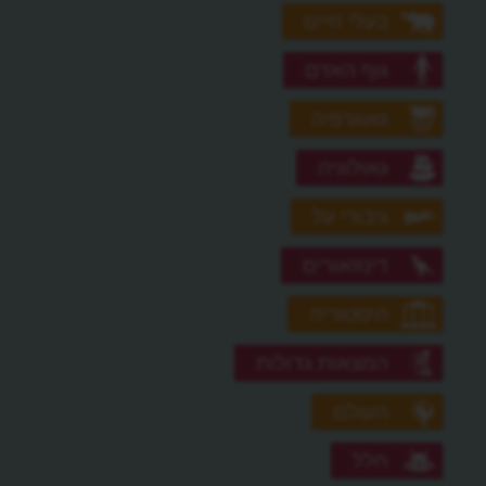
בעלי חיים
גוף האדם
גאוגרפיה
גאולוגיה
גיבורי על
דינוזאורים
היסטוריה
המצאות גדולות
העולם
חלל