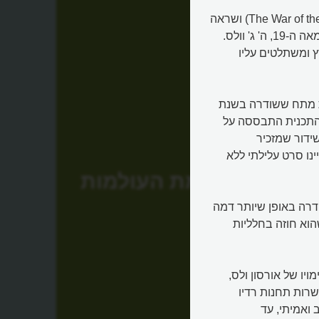
הסיפור מתחיל עם ספר שנקרא "מלחמת העולמות" (The War of the Worlds) ושראה
אור בשנת 1898. הספר הדמיוני נכתב על ידי סופר בריטי בן המאה ה-19, ה' ג' וולס.
 ומשתלטים עליו
ית מתח ששודרה בשנת
". התכנית התבססה על
ידור שמזכיר
ינו סרט עלילתי ללא
מלחמת העולמות
דרה באופן שיותר דמה
וא חוזה בחלליות
יו של אורסון ולס,
רות תחנות רדיו
 ואמיתי, עד