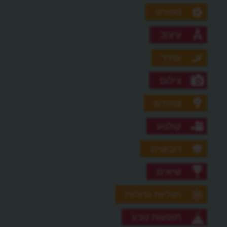
ספורט
עיצוב
עתיד
צילום
צמחים
קולנוע
רובוטים
שיאים
תגליות גדולות
תופעות טבע