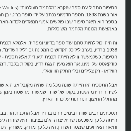
בספר הוא תיאר סיפור שבו פולשים אנשי המאדים לכדור-הארץ
באמצעות מכונות מלחמה משוכללות.
זה היה יכול להיות סתם עוד ספר בדיוני ומפחיד, אלמלא תכנ
1938 ברדיו, בערב ליל כל הקדושים המכונה גם "ליל השדים
הסיפור, כשלמעשה זו לא הייתה תכנית תיעודית אלא תסכית - ש
פודקאסט של ימינו, אך הוא מעין הצגת רדיו, בקולות בלבד. דמי
הווידאו - רק צלילים ובלי החלק הוויזואלי.
אבל התסכית הזו הייתה שונה מכל מה שהיה מקובל אז. היא שו
לשידור רדיו מהשטח, בקולו של שדרן שמשדר מהשטח בזמן שה
מהחלל החיצון, הנוחתות על כדור הארץ.
תסכיתים רבים שודרו בימים ההם ברדיו. אבל התכנית הזו, בבימו
הייתה כל כך משכנעת שהיא יצרה הלם בציבור. היא שודרה לעש
ותיאור האירועים שמסר השדרן, היה כל כך מדויק, משוחק היטב