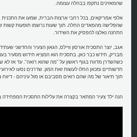
שהמאזינים נתקפו בבהלה עצומה.
אלפי אמריקאים, בכל רחבי ארצות-הברית, שמעו את התכנית בר
שהפלישה מהמאדים החלה. תוך שעות נרשמו תופעות קשות של
התחנה נאלצו להפסיק את השידור.
אגב, יוצר התסכית אורסון וויילס, הגאון הצעיר והחדשני שעתיד 
מבריק, חידש כבר כאן. בתסכית הוא המציא חידוש מסעיר בעולם 
כשהשדרן מדווח בגוף ראשון על "מה שהוא רואה". עד אז לא שיד
חדשותיים ומכאן החלו לעשות זאת המון. שדרנים נסעו לאירועים
תוך תיאור של מה שהם רואים מסביבם או מול עיניהם - דיווח
הנה ילד צעיר המתאר בקצרה את עלילות התסכית המפחידה ב
מהי "מלחמת העולמות" וכיצד נכנס
להיסטוריה?